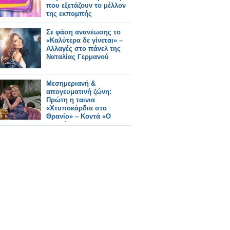
που εξετάζουν το μέλλον
της εκπομπής
Σε φάση ανανέωσης το
«Καλύτερα δε γίνεται» –
Αλλαγές στο πάνελ της
Ναταλίας Γερμανού
Μεσημεριανή &
απογευματινή ζώνη:
Πρώτη η ταινια
«Χτυποκάρδια στο
Θρανίο» – Κοντά «Ο
Ξυπνάκιας» και
«Καλύτερα δε Γίνεται»