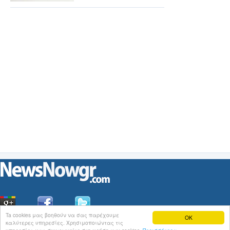
Ta cookies μας βοηθούν να σας παρέχουμε
OK
καλύτερες υπηρεσίες. Χρησιμοποιώντας τις
Οι
Ειδήσεις
του NewsNowgr.com στο
iNews