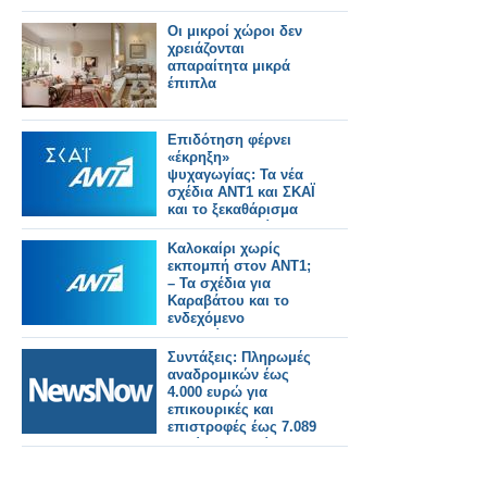
Οι μικροί χώροι δεν
χρειάζονται
απαραίτητα μικρά
έπιπλα
Επιδότηση φέρνει
«έκρηξη»
ψυχαγωγίας: Τα νέα
σχέδια ΑΝΤ1 και ΣΚΑΪ
και το ξεκαθάρισμα
στα τηλεπαιχνίδια
Καλοκαίρι χωρίς
εκπομπή στον ΑΝΤ1;
– Τα σχέδια για
Καραβάτου και το
ενδεχόμενο
Φερεντίνου
Συντάξεις: Πληρωμές
αναδρομικών έως
4.000 ευρώ για
επικουρικές και
επιστροφές έως 7.089
ευρώ για χηρείας - Οι
δικαιούχοι ανά
κατηγορία.