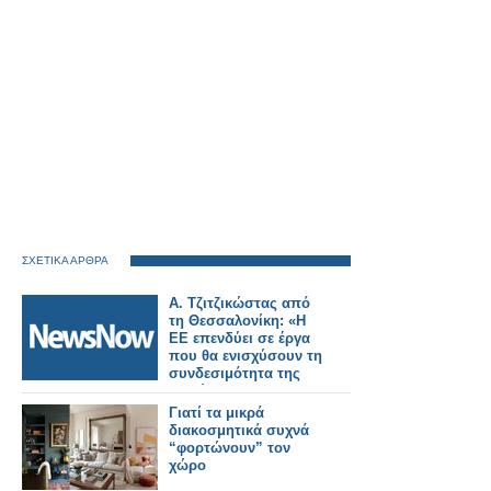
ΣΧΕΤΙΚΑ ΑΡΘΡΑ
Α. Τζιτζικώστας από
τη Θεσσαλονίκη: «Η
ΕΕ επενδύει σε έργα
που θα ενισχύσουν τη
συνδεσιμότητα της
Ευρώπης με τα
Δυτικά Βαλκάνια –
Γιατί τα μικρά
Περνάμε από τα
διακοσμητικά συχνά
σχέδια στην πράξη».
“φορτώνουν” τον
χώρο