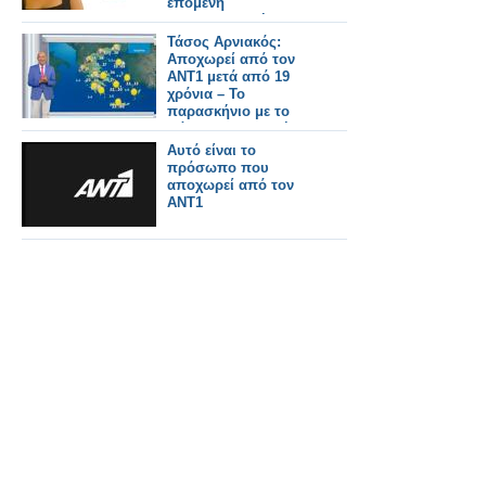
επόμενη
επαγγελματική της
στέγη; - Όλο το
Τάσος Αρνιακός:
ρεπορτάζ
Αποχωρεί από τον
ΑΝΤ1 μετά από 19
χρόνια – Το
παρασκήνιο με το
πάρτι που δεν πήγε
ποτέ
Αυτό είναι το
πρόσωπο που
αποχωρεί από τον
ΑΝΤ1