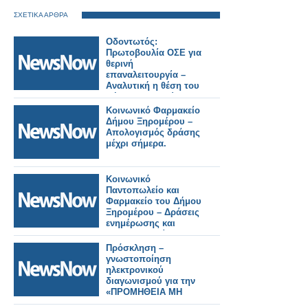
ΣΧΕΤΙΚΑ ΑΡΘΡΑ
Οδοντωτός:
Πρωτοβουλία ΟΣΕ για
θερινή
επαναλειτουργία –
Αναλυτική η θέση του
Δήμου Καλαβρύτων.
Κοινωνικό Φαρμακείο
Δήμου Ξηρομέρου –
Απολογισμός δράσης
μέχρι σήμερα.
Κοινωνικό
Παντοπωλείο και
Φαρμακείο του Δήμου
Ξηρομέρου – Δράσεις
ενημέρωσης και
ευαισθητοποίησης σε
σχολεία.
Πρόσκληση –
γνωστοποίηση
ηλεκτρονικού
διαγωνισμού για την
«ΠΡΟΜΗΘΕΙΑ ΜΗ
ΜΟΝΙΜΟΥ