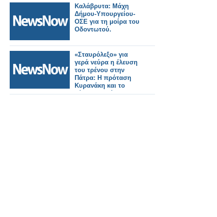
ΕΞΟΠΛΙΣΜΟΥ ΓΙΑ ΤΗ
Καλάβρυτα: Μάχη
ΒΕΛΤΙΩΣΗ ΤΗΣ
Δήμου-Υπουργείου-
ΠΡΟΣΒΑΣΙΜΟΤΗΤΑΣ
ΟΣΕ για τη μοίρα του
ΣΕ ΠΑΡΑΛΙΕΣ ΤΟΥ
Οδοντωτού.
ΔΗΜΟΥ
ΞΗΡΟΜΕΡΟΥ».
«Σταυρόλεξο» για
γερά νεύρα η έλευση
του τρένου στην
Πάτρα: Η πρόταση
Κυρανάκη και το
«όχι» του Δήμου