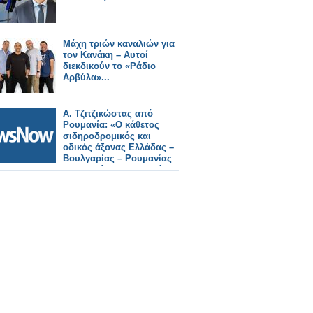
Μάχη τριών καναλιών για
τον Κανάκη – Αυτοί
διεκδικούν το «Ράδιο
Αρβύλα»...
Α. Τζιτζικώστας από
Ρουμανία: «Ο κάθετος
σιδηροδρομικός και
οδικός άξονας Ελλάδας –
Βουλγαρίας – Ρουμανίας
αναβαθμίζει σημαντικά
τον γεωπολιτικό ρόλο των
τριών χωρών και
θωρακίζει τα σύνορα της
Ευρώπης»