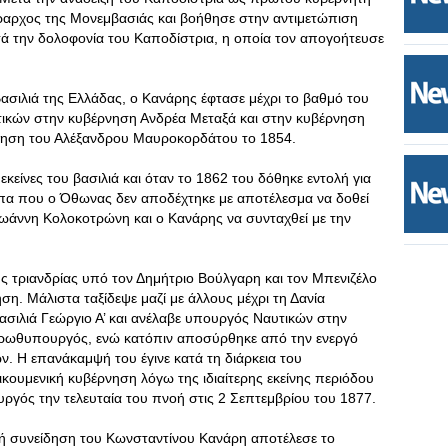
ραρχος της Μονεμβασιάς και βοήθησε στην αντιμετώπιση
ά την δολοφονία του Καποδίστρια, η οποία τον απογοήτευσε
σιλιά της Ελλάδας, ο Κανάρης έφτασε μέχρι το βαθμό του
τικών στην κυβέρνηση Ανδρέα Μεταξά και στην κυβέρνηση
ρνηση του Αλέξανδρου Μαυροκορδάτου το 1854.
εκείνες του βασιλιά και όταν το 1862 του δόθηκε εντολή για
α που ο Όθωνας δεν αποδέχτηκε με αποτέλεσμα να δοθεί
Ιωάννη Κολοκοτρώνη και ο Κανάρης να συνταχθεί με την
ς τριανδρίας υπό τον Δημήτριο Βούλγαρη και τον Μπενιζέλο
. Μάλιστα ταξίδεψε μαζί με άλλους μέχρι τη Δανία
σιλιά Γεώργιο Α’ και ανέλαβε υπουργός Ναυτικών στην
ρωθυπουργός, ενώ κατόπιν αποσύρθηκε από την ενεργό
ν. Η επανάκαμψή του έγινε κατά τη διάρκεια του
ουμενική κυβέρνηση λόγω της ιδιαίτερης εκείνης περιόδου
υργός την τελευταία του πνοή στις 2 Σεπτεμβρίου του 1877.
ική συνείδηση του Κωνσταντίνου Κανάρη αποτέλεσε το