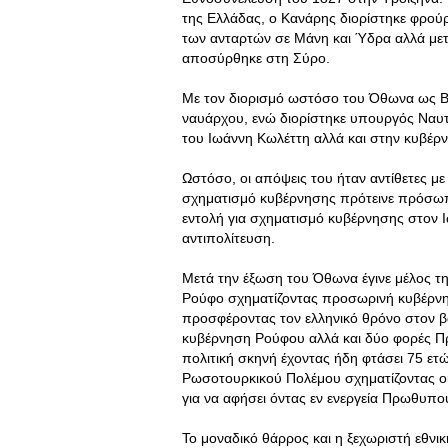
της Ελλάδας, ο Κανάρης διορίστηκε φρού
των ανταρτών σε Μάνη και Ύδρα αλλά μετ
αποσύρθηκε στη Σύρο.
Με τον διορισμό ωστόσο του Όθωνα ως Βα
ναυάρχου, ενώ διορίστηκε υπουργός Ναυ
του Ιωάννη Κωλέττη αλλά και στην κυβέ
Ωστόσο, οι απόψεις του ήταν αντίθετες με 
σχηματισμό κυβέρνησης πρότεινε πρόσωπ
εντολή για σχηματισμό κυβέρνησης στον 
αντιπολίτευση.
Μετά την έξωση του Όθωνα έγινε μέλος τη
Ρούφο σχηματίζοντας προσωρινή κυβέρνηση
προσφέροντας τον ελληνικό θρόνο στον βα
κυβέρνηση Ρούφου αλλά και δύο φορές Π
πολιτική σκηνή έχοντας ήδη φτάσει 75 ετώ
Ρωσοτουρκικού Πολέμου σχηματίζοντας οικ
για να αφήσει όντας εν ενεργεία Πρωθυπο
Το μοναδικό θάρρος και η ξεχωριστή εθν