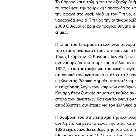
Το θάρρος και η τόλμη που τον ξεχώριζε 
πυρπολήσει την τουρκική ναυαρχίδα του π
την σφαγή στο νησί. Μαζί με τον Πιπίνο, 
ναυαρχίδα ενώ ο Πιπίνος την αντιναυαρχί
2000 Οθωμανοί βρήκαν τραγικό θάνατο εκε
ζημιές.
Η φήμη του ξεπέρασε τα ελληνικά σύνορα κ
του στάση ανάμεσα στους οποίους και ο 
Τόμας Γκόρντον. Ο Κανάρης δεν θα έμενε 
αντιναυαρχίδα του τουρκικού στόλου όντα
1822, να καταστρέψει μια τουρκική φρεγάτ
σημαντικά τον αιγυπτιακό στόλο στο λιμά
υψώνοντας Ρώσικη σημαία με αποτέλεσμα να
η επιχείρηση λόγω των καιρικών συνθηκών
Κανάρη ήταν ζωτικής σημασίας καθώς αν ο
στόλο των αιγυπτίων θα εκινείτο εναντίο
απρόβλεπτες συνέπειες για τον ελληνικό 
Η συμβολή του στην επιτυχία της ελληνικ
αντιληπτό και μετά το τέλος της όταν κατ
1826 είχε αναλάβει κυβερνήτης του νέου
Εθνοσυνέλευση του 1827 στην Τροιζήνα. 