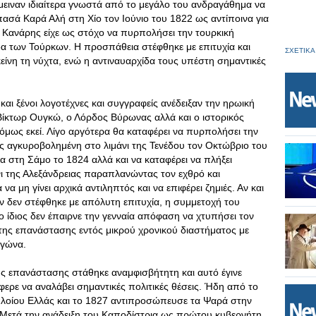
έμειναν ιδιαίτερα γνωστά από το μεγάλο του ανδραγάθημα να
ασά Καρά Αλή στη Χίο τον Ιούνιο του 1822 ως αντίποινα για
ο Κανάρης είχε ως στόχο να πυρπολήσει την τουρκική
δα των Τούρκων. Η προσπάθεια στέφθηκε με επιτυχία και
ΣΧΕΤΙΚΑ
ίνη τη νύχτα, ενώ η αντιναυαρχίδα τους υπέστη σημαντικές
αι ξένοι λογοτέχνες και συγγραφείς ανέδειξαν την ηρωική
Βίκτωρ Ουγκώ, ο Λόρδος Βύρωνας αλλά και ο ιστορικός
όμως εκεί. Λίγο αργότερα θα καταφέρει να πυρπολήσει την
ς αγκυροβολημένη στο λιμάνι της Τενέδου τον Οκτώβριο του
α στη Σάμο το 1824 αλλά και να καταφέρει να πλήξει
νι της Αλεξάνδρειας παραπλανώντας τον εχθρό και
 μη γίνει αρχικά αντιληπτός και να επιφέρει ζημιές. Αν και
 δεν στέφθηκε με απόλυτη επιτυχία, η συμμετοχή του
 ίδιος δεν έπαιρνε την γενναία απόφαση να χτυπήσει τον
ν της επανάστασης εντός μικρού χρονικού διαστήματος με
αγώνα.
ής επανάστασης στάθηκε αναμφισβήτητη και αυτό έγινε
άφερε να αναλάβει σημαντικές πολιτικές θέσεις. Ήδη από το
 πλοίου Ελλάς και το 1827 αντιπροσώπευσε τα Ψαρά στην
Μετά την ανάδειξη του Καποδίστρια ως πρώτου κυβερνήτη