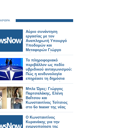
 ΑΡΘΡΑ
Αύριο συνάντηση
εργασίας με τον
Αναπληρωτή Υπουργό
Υποδομών και
Μεταφορών Γιώργο
Κώτσηρα θα έχει ο
Κωνσταντίνος
Το πληροφοριακό
Γκιουλέκας.
περιβάλλον ως πεδίο
υβριδικού ανταγωνισμού:
Πώς η κινδυνολογία
επηρέασε τη δημόσια
συζήτηση για τη Σύνοδο
του ΝΑΤΟ -Γράφει ο Δρ.
Μπλε Ώρες: Γιώργος
Κωνσταντίνος Π.
Παρτσαλάκης, Ελένη
Μπαλωμένος
Βαΐτσου και
Κωνσταντίνος Τσίτσιος
στο 6ο teaser της νέας
σειράς
Ο Κωνσταντίνος
Κυρανάκης για την
ενεργοποίηση της