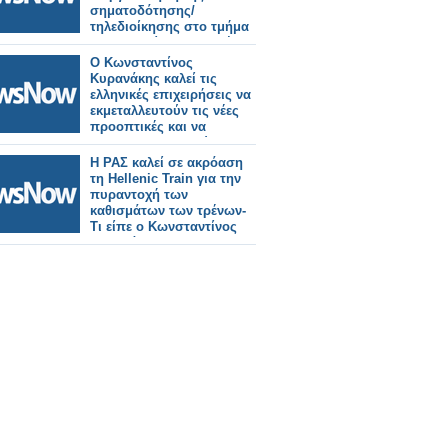
σηματοδότησης/
τηλεδιοίκησης στο τμήμα
Θεσσαλονίκη – Ειδομένη.
Ο Κωνσταντίνος
Κυρανάκης καλεί τις
ελληνικές επιχειρήσεις να
εκμεταλλευτούν τις νέες
προοπτικές και να
δραστηριοποιηθούν στην
κατασκευή τροχαίου
Η ΡΑΣ καλεί σε ακρόαση
υλικού στη χώρα.
τη Hellenic Train για την
πυραντοχή των
καθισμάτων των τρένων-
Τι είπε ο Κωνσταντίνος
Κυρανάκης.