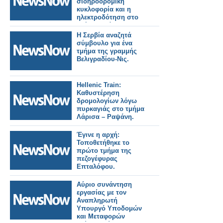
σιδηροδρομική
κυκλοφορία και η
ηλεκτροδότηση στο
τμήμα Οινόη –
Χαλκίδα, εξαιτίας
Η Σερβία αναζητά
πυρκαγιάς.
σύμβουλο για ένα
τμήμα της γραμμής
Βελιγραδίου-Νις.
Hellenic Train:
Καθυστέρηση
δρομολογίων λόγω
πυρκαγιάς στο τμήμα
Λάρισα – Ραψάνη.
Έγινε η αρχή:
Τοποθετήθηκε το
πρώτο τμήμα της
πεζογέφυρας
Επταλόφου.
Αύριο συνάντηση
εργασίας με τον
Αναπληρωτή
Υπουργό Υποδομών
και Μεταφορών