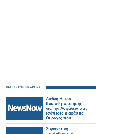
Γιώργο Κώτσηρα θα
έχει ο Κωνσταντίνος
Γκιουλέκας.
ΠΡΟΗΓΟΥΜΕΝΑ ΑΡΘΡΑ
Διεθνή Ημέρα
Ευαισθητοποίησης
για την Ασφάλεια στις
Ισόπεδες Διαβάσεις:
Οι ράγες που
συναντούν την
άσφαλτο κρύβουν
Συγκινητική
θανάσιμους
παρέμβαση της