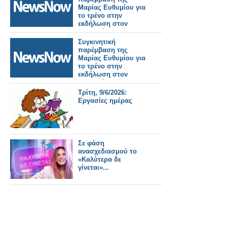
κινδύνους.
Μαρίας Ευθυμίου για
το τρένο στην
εκδήλωση στον
κεντρικό
σιδηροδρομικό
Συγκινητική
σταθμό Καλαμάτας.
παρέμβαση της
Μαρίας Ευθυμίου για
το τρένο στην
εκδήλωση στον
κεντρικό
σιδηροδρομικό
Τρίτη, 9/6/2026:
σταθμό Καλαμάτας.
Εργασίες ημέρας
Σε φάση
ανασχεδιασμού το
«Καλύτερα δε
γίνεται»...