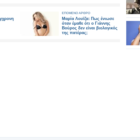
ΕΠΟΜΕΝΟ ΑΡΘΡΟ
ύγχρονη
Μαρία Λουϊζα: Πως ένιωσε
όταν έμαθε ότι ο Γιάννης
Βούρος δεν είναι βιολογικός
της πατέρας;