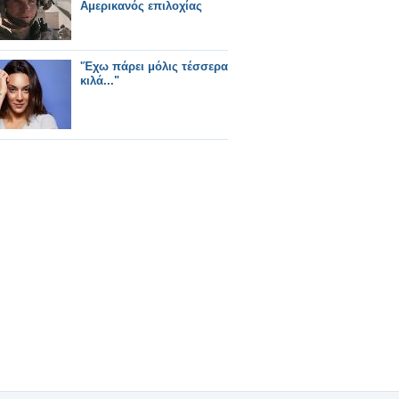
Αμερικανός επιλοχίας
'Έχω πάρει μόλις τέσσερα
κιλά..."