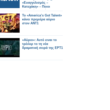
«Ευαγγελισμός –
Κατεχάκη» – Ποιοι
σταθμοί θα κλείνουν στις
21:40.
Το «America’s Got Talent»
κάνει πρεμιέρα αύριο
στον ΑΝΤ1
«Αύριο»: Αυτό ειναι το
τρέιλερ το τη νέα
δραματική σειρά της ΕΡΤ1