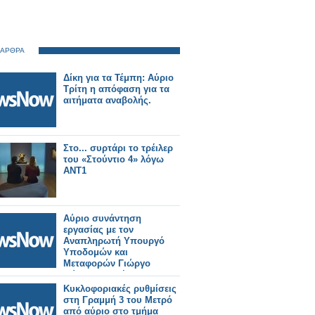
 ΑΡΘΡΑ
Δίκη για τα Τέμπη: Αύριο
Τρίτη η απόφαση για τα
αιτήματα αναβολής.
Στο... συρτάρι το τρέιλερ
του «Στούντιο 4» λόγω
ΑΝΤ1
Αύριο συνάντηση
εργασίας με τον
Αναπληρωτή Υπουργό
Υποδομών και
Μεταφορών Γιώργο
Κώτσηρα θα έχει ο
Κωνσταντίνος
Κυκλοφοριακές ρυθμίσεις
Γκιουλέκας.
στη Γραμμή 3 του Μετρό
από αύριο στο τμήμα