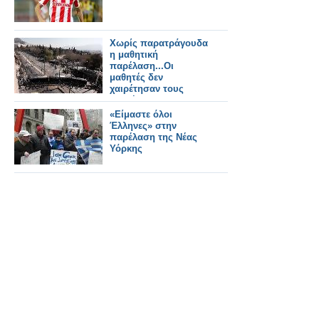
Χωρίς παρατράγουδα
η μαθητική
παρέλαση...Οι
μαθητές δεν
χαιρέτησαν τους
επισήμους..23
προσαγωγές από την
«Είμαστε όλοι
ΕΛΑΣ
Έλληνες» στην
παρέλαση της Νέας
Υόρκης