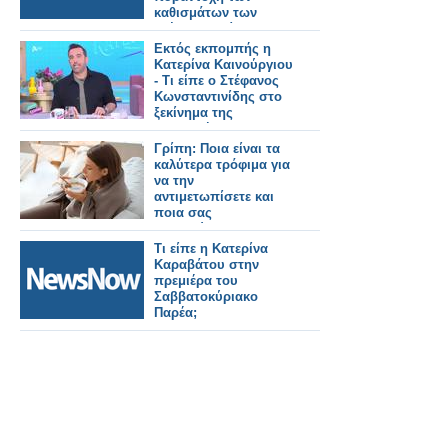
καθισμάτων των
τρένων- Τι είπε ο
Κωνσταντίνος
Εκτός εκπομπής η
Κυρανάκης.
Κατερίνα Καινούργιου
- Τι είπε ο Στέφανος
Κωνσταντινίδης στο
ξεκίνημα της
εκπομπής;
Γρίπη: Ποια είναι τα
καλύτερα τρόφιμα για
να την
αντιμετωπίσετε και
ποια σας
επιβαρύνουν
Τι είπε η Κατερίνα
Καραβάτου στην
πρεμιέρα του
Σαββατοκύριακο
Παρέα;