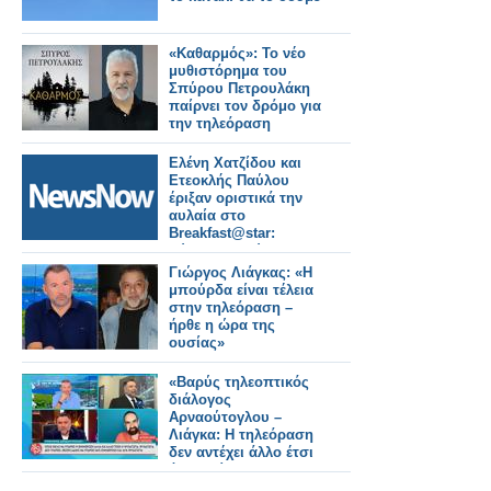
«Καθαρμός»: Το νέο
μυθιστόρημα του
Σπύρου Πετρουλάκη
παίρνει τον δρόμο για
την τηλεόραση
Ελένη Χατζίδου και
Ετεοκλής Παύλου
έριξαν οριστικά την
αυλαία στο
Breakfast@star:
Εύχομαι καλύτερες
μέρες για την
Γιώργος Λιάγκας: «Η
τηλεόραση
μπούρδα είναι τέλεια
στην τηλεόραση –
ήρθε η ώρα της
ουσίας»
«Βαρύς τηλεοπτικός
διάλογος
Αρναούτογλου –
Λιάγκα: Η τηλεόραση
δεν αντέχει άλλο έτσι
όπως είναι