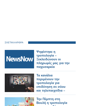
ΣΧΕΤΙΚΑ ΑΡΘΡΑ
Ψηφίστηκε η
τροπολογία –
Ξεκλειδώνουν οι
πληρωμές μας για την
παχυσαρκία
Τα κανάλια
περιμένουν την
τροπολογία για
επιδότηση σε σόου
και τηλεπαιχνίδια –
Κρίσιμες αποφάσεις
για τη νέα σεζόν
Την Πέμπτη στη
Βουλή η τροπολογία