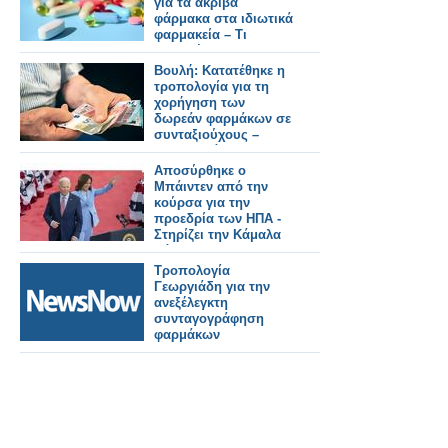
για τα ακριβά
φάρμακα στα ιδιωτικά
φαρμακεία – Τι
προβλέπει
Βουλή: Κατατέθηκε η
τροπολογία για τη
χορήγηση των
δωρεάν φαρμάκων σε
συνταξιούχους –
Τριπλασιάζονται οι
δικαιούχοι
Αποσύρθηκε ο
Μπάιντεν από την
κούρσα για την
προεδρία των ΗΠΑ -
Στηρίζει την Κάμαλα
Χάρις
Τροπολογία
Γεωργιάδη για την
ανεξέλεγκτη
συνταγογράφηση
φαρμάκων