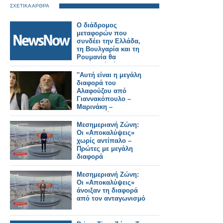
ΣΧΕΤΙΚΑ ΑΡΘΡΑ
Ο διάδρομος
μεταφορών που
συνδέει την Ελλάδα,
τη Βουλγαρία και τη
Ρουμανία θα
επεκταθεί μέχρι την
Ουκρανία.
''Αυτή είναι η μεγάλη
διαφορά του
Αλαφούζου από
Γιαννακόπουλο –
Μαρινάκη –
Μελισσανίδη''
Μεσημεριανή Ζώνη:
Οι «Αποκαλύψεις»
χωρίς αντίπαλο –
Πρώτες με μεγάλη
διαφορά
Μεσημεριανή Ζώνη:
Οι «Αποκαλύψεις»
άνοιξαν τη διαφορά
από τον ανταγωνισμό