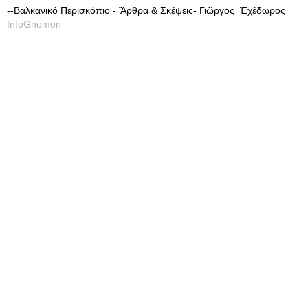
--Βαλκανικό Περισκόπιο - Ἂρθρα & Σκέψεις- Γιῶργος Ἐχέδωρος
InfoGnomon