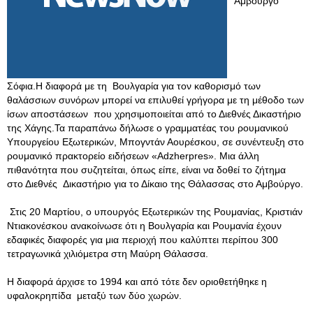
Αμβούργο
Σόφια.Η διαφορά με τη Βουλγαρία για τον καθορισμό των
θαλάσσιων συνόρων μπορεί να επιλυθεί γρήγορα με τη μέθοδο των
ίσων αποστάσεων που χρησιμοποιείται από το Διεθνές Δικαστήριο
της Χάγης.Τα παραπάνω δήλωσε ο γραμματέας του ρουμανικού
Υπουργείου Εξωτερικών, Μπογντάν Αουρέσκου, σε συνέντευξη στο
ρουμανικό πρακτορείο ειδήσεων «Adzherpres». Μια άλλη
πιθανότητα που συζητείται, όπως είπε, είναι να δοθεί το ζήτημα
στο Διεθνές Δικαστήριο για το Δίκαιο της Θάλασσας στο Αμβούργο.
Στις 20 Μαρτίου, ο υπουργός Εξωτερικών της Ρουμανίας, Κριστιάν
Ντιακονέσκου ανακοίνωσε ότι η Βουλγαρία και Ρουμανία έχουν
εδαφικές διαφορές για μια περιοχή που καλύπτει περίπου 300
τετραγωνικά χιλιόμετρα στη Μαύρη Θάλασσα.
Η διαφορά άρχισε το 1994 και από τότε δεν οριοθετήθηκε η
υφαλοκρηπίδα μεταξύ των δύο χωρών.