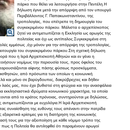
πάρκο που θέλει να λειτουργήσει στην Πεντέλη.Η
δήλωση έγινε μετά την απόρριψη από τον υπουργό
Περιβάλλοντος Γ. Παπακωνσταντίνου, της
τροπολογίας, που επέτρεπε τη δημιουργία του
συγκεκριμένου πάρκου. Μάλιστα ο αρχιεπίσκοπος
ζητεί να αντιμετωπίζεται η Εκκλησία ως αρωγός της
πολιτείας και όχι ως αντίπαλος.Συγκεκριμένα στη
λές εμμέσως ,όχι μόνον για την απόρριψη της τροπολογίας,
λειτουργία του συγκεκριμένου πάρκου.Στη σχετική δήλωση
ορά που η Ιερά Αρχιεπισκοπή Αθηνών και εν γένει η
ποιήσουν νομίμως την περιουσία τους, προς όφελος του
 παρουσιάζονται αίφνης πάσης φύσεως προσκόμματα,
υαισθησιών, από πρόσωπα των οποίων η κοινωνική
λά και μόνο σε βαρύγδουπες, δακρύβρεχτες και δήθεν
ο λαός μας, που έχει βυθιστεί στη φτώχεια και την ανασφάλεια
μα εκκλησιαστικά ιδρύματα κοινωνικού χαρακτήρα, τα οποία
πονται από το κράτος πρόνοιας, συντηρούνται με δηλώσεις,
ας αντιμετωπίζονται με ευχολόγια.Η Ιερά Αρχιεπισκοπή
ντας συναίσθηση της ευθύνης τους απέναντι στην πατρίδα
εξαιρετικά κρίσιμες για τη διατήρηση της κοινωνικής
ασή τους για την αξιοποίηση με κάθε νόμιμο τρόπο της
ν πως η Πολιτεία θα αντιληφθεί ότι παραμένουν αρωγοί