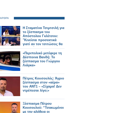
 ΑΡΘΡΑ
Η Σταματίνα Τσιμτσιλή για
το ξέσπασμα του
Απόστολου Γκλέτσου:
"Κινείσαι προσεκτικά
γιατί αν τον τσιτώσεις θα
απαντήσει"
«Περιπολικό μετέφερε τη
Δέσποινα Βανδή: Το
ξέσπασμα του Γιώργου
Λιάγκα»
Πέτρος Κουσουλός: Άγριο
ξέσπασμα στον «αέρα»
του ΑΝΤ1 – «Σίχαμα! Δεν
ντρέπεσαι λίγο;»
Ξέσπασμα Πέτρου
Κουσουλού: “Τσακωμένοι
με την αλήθεια οι