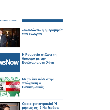
ΥΜΕΝΑ ΑΡΘΡΑ
«Κλειδώνει» η ημερομηνία
των εκλογών
Η Ρουμανία στέλνει τη
διαφορά με την
Βουλγαρία στη Χάγη
Με το ένα πόδι στην
πτώχευση ο
Παναθηναϊκός
Ωραία φωτπγραφία! Ή
μήπως όχι ? Να ξεράσω