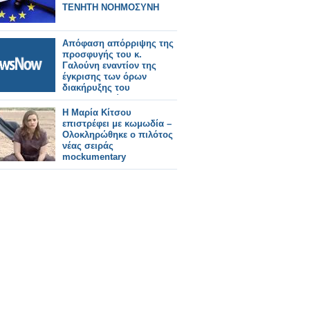
ΤΕΝΗΤΗ ΝΟΗΜΟΣΥΝΗ
Απόφαση απόρριψης της
προσφυγής του κ.
Γαλούνη εναντίον της
έγκρισης των όρων
διακήρυξης του
ηλεκτρονικού
διαγωνισμού, του
Η Μαρία Κίτσου
μεγάλου αναπτυξιακού
επιστρέφει με κωμωδία –
έργου της μαρίνας
Ολοκληρώθηκε ο πιλότος
Αστακού,
νέας σειράς
προϋπολογισμού 1,8
mockumentary
εκατομμυρίων ευρώ