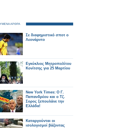
ΥΜΕΝΑ ΑΡΘΡΑ
Σε διαφημιστικό σποτ ο
Λεονάρντο
Εγκύκλιος Μητροπολίτου
Κονίτσης για 25 Μαρτίου
Νew York Times: O Γ.
Παπανδρέου και ο Τζ.
Σορος ξεπουλάνε την
Ελλάδα!
Καταργούνται οι
ισολογισμοί βάζοντας