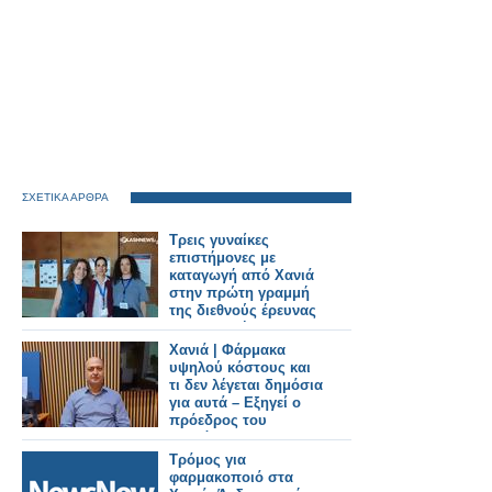
ΣΧΕΤΙΚΑ ΑΡΘΡΑ
Τρεις γυναίκες
επιστήμονες με
καταγωγή από Χανιά
στην πρώτη γραμμή
της διεθνούς έρευνας
στη φυσική
Χανιά | Φάρμακα
υψηλού κόστους και
τι δεν λέγεται δημόσια
για αυτά – Εξηγεί ο
πρόεδρος του
Συλλόγου
Φαρμακοποιών
Tρόμος για
Μανώλης
φαρμακοποιό στα
Κατσαράκης