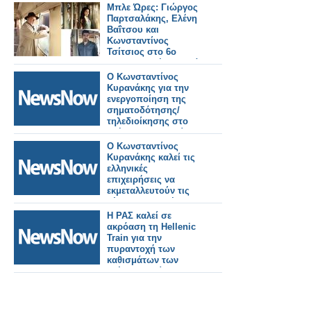
συζήτηση για τη
Μπλε Ώρες: Γιώργος
Σύνοδο του ΝΑΤΟ
Παρτσαλάκης, Ελένη
-Γράφει ο Δρ.
Βαΐτσου και
Κωνσταντίνος Π.
Κωνσταντίνος
Μπαλωμένος
Τσίτσιος στο 6ο
teaser της νέας σειράς
Ο Κωνσταντίνος
Κυρανάκης για την
ενεργοποίηση της
σηματοδότησης/
τηλεδιοίκησης στο
τμήμα Θεσσαλονίκη –
Ειδομένη.
Ο Κωνσταντίνος
Κυρανάκης καλεί τις
ελληνικές
επιχειρήσεις να
εκμεταλλευτούν τις
νέες προοπτικές και
να
Η ΡΑΣ καλεί σε
δραστηριοποιηθούν
ακρόαση τη Hellenic
στην κατασκευή
Train για την
τροχαίου υλικού στη
πυραντοχή των
χώρα.
καθισμάτων των
τρένων- Τι είπε ο
Κωνσταντίνος
Κυρανάκης.