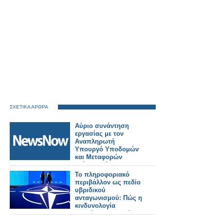
ΣΧΕΤΙΚΑ ΑΡΘΡΑ
Αύριο συνάντηση
εργασίας με τον
Αναπληρωτή
Υπουργό Υποδομών
και Μεταφορών
Γιώργο Κώτσηρα θα
έχει ο Κωνσταντίνος
Το πληροφοριακό
Γκιουλέκας.
περιβάλλον ως πεδίο
υβριδικού
ανταγωνισμού: Πώς η
κινδυνολογία
επηρέασε τη δημόσια