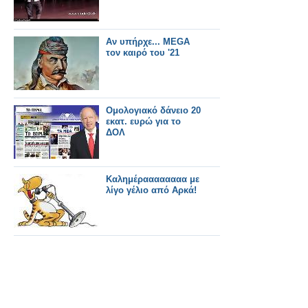
Αν υπήρχε... MEGA
τον καιρό του '21
Ομολογιακό δάνειο 20
εκατ. ευρώ για το
ΔΟΛ
Καλημέραααααααα με
λίγο γέλιο από Αρκά!