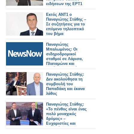
ειδήσεων της ΕΡΤ1
Εκτός ΑΝΤ1 ο
Παναγιώτης Στάθης –
Σε συζητήσεις για το
επόμενο τηλεοπτικό
του βήμα
Παναγιώτης
Μπαλωμένος: Οι
σιδηροδρομικοί
σταθμοί σε Λάρισα,
Πλαταμώνα και
Κατάκολο σε διάλογο
με την αγορά και την
Παναγιώτης Στάθης:
τοπική κοινωνία –
Δεν ακολούθησα τη
Όλο το σχέδιο της
συμβουλή του
ΓΑΙΑΟΣΕ
Παπαδάκη και έκανα
λάθος
Παναγιώτης Στάθης:
«Το πένθος είναι ένας
πολύ μοναχικός
δρόμος» –
Ευχαριστίες και
απαντήσεις σε
επικριτικά σχόλια