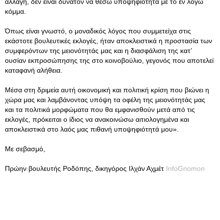
αλλαγή, δεν είναι δυνατόν να θέσω υποψηφιότητα με το εν λόγω
κόμμα.
Όπως είναι γνωστό, ο μοναδικός λόγος που συμμετείχα στις
εκάστοτε βουλευτικές εκλογές, ήταν αποκλειστικά η προστασία των
συμφερόντων της μειονότητάς μας και η διασφάλιση της κατ’
ουσίαν εκπροσώπησης της στο κοινοβούλιο, γεγονός που αποτελεί
καταφανή αλήθεια.
Μέσα στη δριμεία αυτή οικονομική και πολιτική κρίση που βιώνει η
χώρα μας και λαμβάνοντας υπόψη τα οφέλη της μειονότητάς μας
και τα πολιτικά μορφώματα που θα εμφανισθούν μετά από τις
εκλογές, πρόκειται ο ίδιος να ανακοινώσω αιτιολογημένα και
αποκλειστικά στο λαός μας πιθανή υποψηφιότητά μου».
Με σεβασμό,
Πρώην βουλευτής Ροδόπης, δικηγόρος Ιλχάν Αχμέτ
InfoGnomon