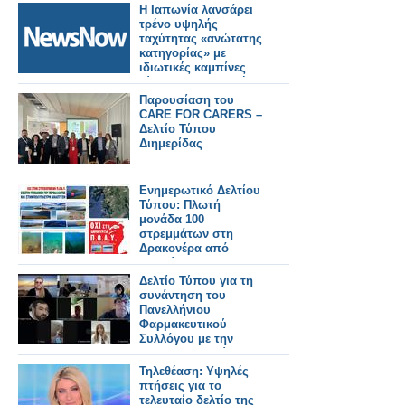
31/7/2026
Η Ιαπωνία λανσάρει
τρένο υψηλής
ταχύτητας «ανώτατης
κατηγορίας» με
ιδιωτικές καμπίνες
τύπου αεροπορικής
εταιρείας.
Παρουσίαση του
CARE FOR CARERS –
Δελτίο Τύπου
Διημερίδας
Ενημερωτικό Δελτίου
Τύπου: Πλωτή
μονάδα 100
στρεμμάτων στη
Δρακονέρα από
μετακίνηση -
μετεγκατάσταση
Δελτίο Τύπου για τη
παλαιών.
συνάντηση του
Πανελλήνιου
Φαρμακευτικού
Συλλόγου με την
Ένωση Ασθενών
Ελλάδας
Τηλεθέαση: Υψηλές
πτήσεις για το
τελευταίο δελτίο της