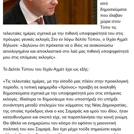
από
δημοσιεύματα
που έλαβαν
χώρα στον
Τύπο τις
τελευταίες ημέρες σχετικά με την πιθανή υποψηφιότητά του στις
πρόωρες γενικές εκλογές.Στο εν λόγω δελτίο Τύπου, ο Ιλχάν Αχμέτ
δήλωσε: «Δηλώνω ότι πρόκειται να ο ίδιος να ανακοινώσω
αιτιολογημένα και αποκλειστικά στο λαό μας πιθανή υποψηφιότητά
μου στις επόμενες εκλογές».
Το Δελτίο Τύπου του Ιλχάν Αχμέτ έχει ως εξής:
«Τις τελευταίες ημέρες, με την είσοδό μας πλέον στην προεκλογική
περίοδο, η τοπική εφημερίδα «Χρόνος» προέβη σε αναληθή
δημοσιεύματα σχετικά με την υποψηφιότητά μου στις επόμενες
εκλογές. Ιδιαίτερα το δημοσίευμα που υποστήριζε ότι υπήρξε
συνάντηση μεταξύ στελεχών του κόμματος της Νέας Δημοκρατίας,
της οποίας πρόεδρος είναι ο κος Σαμαράς και εμού του ιδίου, ήταν
κατευθυνόμενο και σκοπό είχε, να παραπλανήσει την κοινή γνώμη.
Θα ήθελα να ενημερώσω τον κόσμο ότι εφόσον η μειονοτική
πολιτική του κου Σαμαρά, δεν έχει μέχρι τούδε σημειώσει καμία