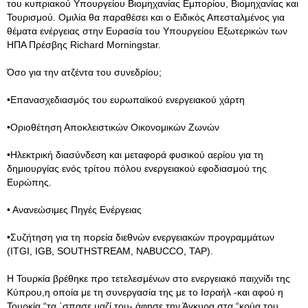
του κυπριακού Υπουργείου Βιομηχανίας Εμπορίου, Βιομηχανίας και
Τουρισμού. Ομιλία θα παραθέσει και ο Ειδικός Απεσταλμένος για
θέματα ενέργειας στην Ευρασία του Υπουργείου Εξωτερικών των
ΗΠΑ Πρέσβης Richard Morningstar.
Όσο για την ατζέντα του συνεδρίου;
•Επανασχεδιασμός του ευρωπαϊκού ενεργειακού χάρτη
•Οριοθέτηση Αποκλειστικών Οικονομικών Ζωνών
•Ηλεκτρική διασύνδεση και μεταφορά φυσικού αερίου για τη
δημιουργίας ενός τρίτου πόλου ενεργειακού εφοδιασμού της
Ευρώπης.
• Ανανεώσιμες Πηγές Ενέργειας
•Συζήτηση για τη πορεία διεθνών ενεργειακών προγραμμάτων
(ITGI, IGB, SOUTHSTREAM, NABUCCO, TAP).
Η Τουρκία βρέθηκε προ τετελεσμένων στο ενεργειακό παιχνίδι της
Κύπρου,η οποία με τη συνεργασία της με το Ισραήλ -και αφού η
Τουρκία “τα ΄σπασε μαζί του- άφησε την Άγκυρα στα “κρύα του