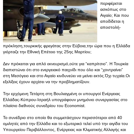
περιφέρεται
ασκόπως στο
Αιγαίο; Και που
αποδίδεται η
αποστολή-
πρόκληση,τουρκικής φρεγάτας στην Εύβοια,την ώρα που η Ελλάδα
γιόρταζε την Εθνική Επέτειο της 25ης Μαρτίου;
Δεν πρόκειται για απλό εκνευρισμό,ούτε για “καπρίτσιο”. Η Τουρκία
διαπιστώνει ότι στο ενεργειακό παιχνίδι που όλο και “χοντραίνει”
στη Μεσόγειο και στο Αιγαίο κινδυνεύει να μείνει εκτός.Όχι τυχαία.Οι
εξελίξεις έχουν αρχίσει να την προβληματίζουν.
Την ερχόμενη Τετάρτη στη Βουλιαγμένη οι υπουργοί Ενέργειας
Ελλάδας-Κύπρου-Ισραήλ υπογράφουν μνημόνιο συνεργασίας στο
πλαίσιο διεθνούς συνεδρίου του Economist.
Το συνέδριο στο οποίο θα συμμετάσχουν περισσότεροι από 40
ομιλητές από την Ελλάδα και το εξωτερικό τελεί υπό την αιγίδα του
Υπουργείου Περιβάλλοντος, Ενέργειας και Κλιματικής Αλλαγής και