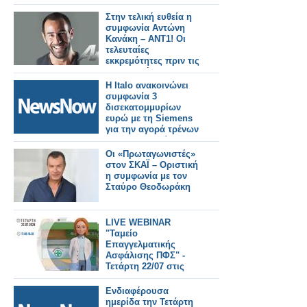
Στην τελική ευθεία η
συμφωνία Αντώνη
Κανάκη – ΑΝΤ1! Οι
τελευταίες
εκκρεμότητες πριν τις
υπογραφές...
Η Italo ανακοινώνει
συμφωνία 3
δισεκατομμυρίων
ευρώ με τη Siemens
για την αγορά τρένων
για τη Γερμανία.
Οι «Πρωταγωνιστές»
στον ΣΚΑΪ – Οριστική
η συμφωνία με τον
Σταύρο Θεοδωράκη
LIVE WEBINAR
"Ταμείο
Επαγγελματικής
Ασφάλισης ΠΦΣ" -
Τετάρτη 22/07 στις
17:00
Ενδιαφέρουσα
ημερίδα την Τετάρτη