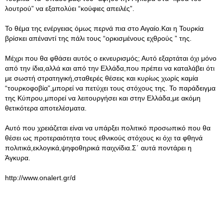
λουτρού” να εξαπολύει “κούφιες απειλές”.
Το θέμα της ενέργειας όμως περνά πια στο Αιγαίο.Και η Τουρκία
βρίσκει απέναντί της πάλι τους “ορκισμένους εχθρούς ” της.
Μέχρι που θα φθάσει αυτός ο εκνευρισμός; Αυτό εξαρτάται όχι μόνο
από την ίδια,αλλά και από την Ελλάδα,που πρέπει να καταλάβει ότι
με σωστή στρατηγική,σταθερές θέσεις και κυρίως χωρίς καμία
“τουρκοφοβία”,μπορεί να πετύχει τους στόχους της. Το παράδειγμα
της Κύπρου,μπορεί να λειτουργήσει και στην Ελλάδα,με ακόμη
θετικότερα αποτελέσματα.
Αυτό που χρειάζεται είναι να υπάρξει πολιτικό προσωπικό που θα
θέσει ως προτεραιότητα τους εθνικούς στόχους κι όχι τα φθηνά
πολιτικά,εκλογικά,ψηφοθηρικά παιχνίδια.Σ΄ αυτά ποντάρει η
Άγκυρα.
http://www.onalert.gr/d