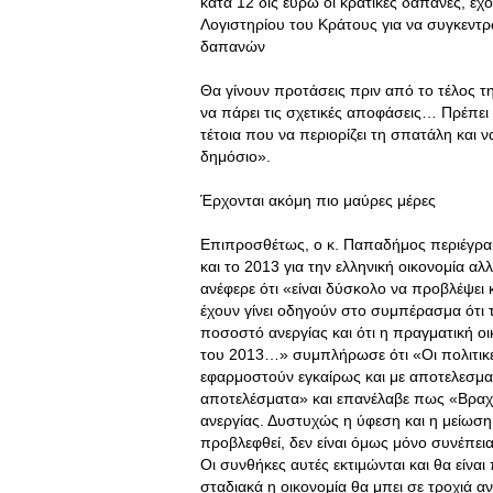
κατά 12 δις ευρώ οι κρατικές δαπάνες, έχο
Λογιστηρίου του Κράτους για να συγκεντρω
δαπανών
Θα γίνουν προτάσεις πριν από το τέλος 
να πάρει τις σχετικές αποφάσεις… Πρέπει
τέτοια που να περιορίζει τη σπατάλη και 
δημόσιο».
Έρχονται ακόμη πιο μαύρες μέρες
Επιπροσθέτως, ο κ. Παπαδήμος περιέγραψ
και το 2013 για την ελληνική οικονομία α
ανέφερε ότι «είναι δύσκολο να προβλέψει κ
έχουν γίνει οδηγούν στο συμπέρασμα ότι τ
ποσοστό ανεργίας και ότι η πραγματική ο
του 2013…» συμπλήρωσε ότι «Οι πολιτικ
εφαρμοστούν εγκαίρως και με αποτελεσματ
αποτελέσματα» και επανέλαβε πως «Βραχ
ανεργίας. Δυστυχώς η ύφεση και η μείωση
προβλεφθεί, δεν είναι όμως μόνο συνέπε
Οι συνθήκες αυτές εκτιμώνται και θα είνα
σταδιακά η οικονομία θα μπει σε τροχιά 