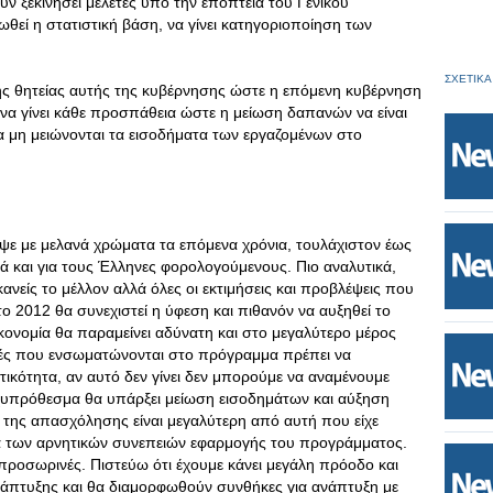
υν ξεκινήσει μελέτες υπό την εποπτεία του Γενικού
θεί η στατιστική βάση, να γίνει κατηγοριοποίηση των
ΣΧΕΤΙΚΑ
της θητείας αυτής της κυβέρνησης ώστε η επόμενη κυβέρνηση
 να γίνει κάθε προσπάθεια ώστε η μείωση δαπανών να είναι
να μη μειώνονται τα εισοδήματα των εργαζομένων στο
ε με μελανά χρώματα τα επόμενα χρόνια, τουλάχιστον έως
λλά και για τους Έλληνες φορολογούμενους. Πιο αναλυτικά,
ανείς το μέλλον αλλά όλες οι εκτιμήσεις και προβλέψεις που
ο 2012 θα συνεχιστεί η ύφεση και πιθανόν να αυξηθεί το
ικονομία θα παραμείνει αδύνατη και στο μεγαλύτερο μέρος
ές που ενσωματώνονται στο πρόγραμμα πρέπει να
ικότητα, αν αυτό δεν γίνει δεν μπορούμε να αναμένουμε
υπρόθεσμα θα υπάρξει μείωση εισοδημάτων και αύξηση
 της απασχόλησης είναι μεγαλύτερη από αυτή που είχε
ια των αρνητικών συνεπειών εφαρμογής του προγράμματος.
ι προσωρινές. Πιστεύω ότι έχουμε κάνει μεγάλη πρόοδο και
ανάπτυξης και θα διαμορφωθούν συνθήκες για ανάπτυξη με