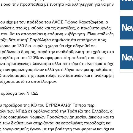
ε όλοι την προσπάθεια με ενότητα και αλληλεγγύη για να μην
ο που είχε με τον πρόεδρο του ΛΑΟΣ Γιώργο Καρατζαφέρη, ο
ειώσεις στους μισθούς και τις συντάξεις, ο πρωθυπουργός
ι που θα το αποφασίσει η επόμενη κυβέρνηση. Είναι επιδίωξη
άρξει δέσμευση" Παράλληλα σημείωσε ότι επισήμανε πως
 χώρας με 130 δισ. ευρώ η χώρα θα είχε οδηγηθεί σε
ναι ρόδινος ο δρόμος, παρά την αναδιάρθρωση του χρέους στο
χαμηλότερο του 120% αν εφαρμοστεί η πολιτική που είχε
ί ένα πρωτογενές πλεόνασμα αλλά πιστεύω ότι είναι εφικτό όχι
ις των φορολογουμένων αλλά γιατί λόγω των μεταρρυθμίσεις
 Ο συνδυασμός της περιστολής των δαπανών και η ανάκαμψη
τύχουμε αυτό το αποτέλεσμα».
α ομόλογα των ΝΠΔΔ
ου προέδρου της ΚΟ του ΣΥΡΙΖΑ Αλέξη Τσίπρα περι
κών των ΝΠΔΔ σε ομόλογα από την Τράπεζα της Ελλάδος, ο
λίες ορισμένων Νομικών Προσώπων Δημοσίου Δικαίου και τα
ση των διαθεσίμων στηρίζονται σε εσφαλμένες παραδοχές και
 λογαριασμούς έγιναν με την βούληση των φορέων και όχι εν