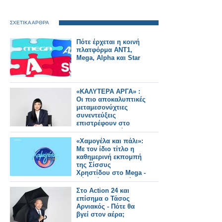
ΣΧΕΤΙΚΑ ΑΡΘΡΑ
Πότε έρχεται η κοινή
πλατφόρμα ΑΝΤ1,
Mega, Alpha και Star
«ΚΑΛΥΤΕΡΑ ΑΡΓΑ» :
Oι πιο αποκαλυπτικές
μεταμεσονύχτιες
συνεντεύξεις
επιστρέφουν στο
ACTION 24 - Πότε
κάνουν πρεμιέρα;
«Χαμογέλα και πάλι»:
Με τον ίδιο τίτλο η
καθημερινή εκπομπή
της Σίσσυς
Χρηστίδου στο Mega -
Πότε κάνει πρεμιέρα;
Στο Action 24 και
επίσημα ο Τάσος
Αρνιακός - Πότε θα
βγεί στον αέρα;