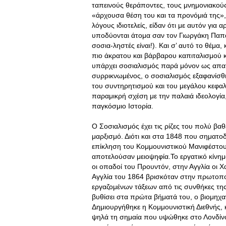
ταπεινούς θεράποντες, τους μνημονιακούς
«άρχουσα θέση του και τα προνόμιά της», 
λόγους ιδιοτελείς, είδαν ότι με αυτόν γι
υποδύονται άτομα σαν τον Γιωργάκη Παπα
σοσια-ληστές είναι!). Και σ’ αυτό το θέμα
πιο άκρατου και βάρβαρου καπιταλισμού κ
υπάρχει σοσιαλισμός παρά μόνον ως απατ
συρρικνωμένος, ο σοσιαλισμός εξαφανίσθη
του συντηρητισμού και του μεγάλου κεφαλ
παραμικρή σχέση με την παλαιά ιδεολογία
παγκόσμιο Ιστορία.
Ο Σοσιαλισμός έχει τις ρίζες του πολύ βαθ
μαρξισμό. Διότι και στα 1848 που σηματοδ
επίκληση του Κομμουνιστικού Μανιφέστου
αποτελούσαν μειοψηφία.Το εργατικό κίνημα
οι οπαδοί του Προυντόν, στην Αγγλία οι Χ
Αγγλία του 1864 βρισκόταν στην πρωτοπο
εργαζομένων τάξεων από τις συνθήκες της κ
βυθίσει στα πρώτα βήματά του, ο βιομηχα
Δημιουργήθηκε η Κομμουνιστική Διεθνής, 
ψηλά τη σημαία που υψώθηκε στο Λονδίνο