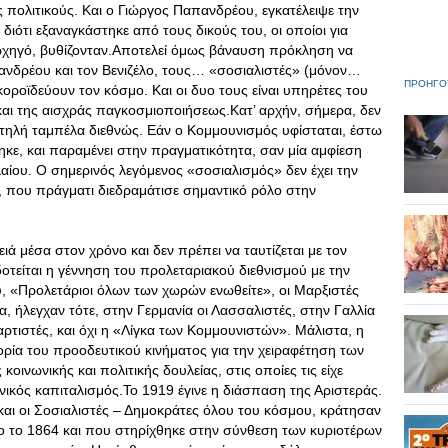
 πολιτικούς. Και ο Γιώργος Παπανδρέου, εγκατέλειψε την
διότι εξαναγκάστηκε από τους δικούς του, οι οποίοι για
α αρχηγό, βυθίζονταν.Αποτελεί όμως βάναυση πρόκληση να
νδρέου και τον Βενιζέλο, τους… «σοσιαλιστές» (μόνον…
ΠΡΟΗΓΟ
, κοροϊδεύουν τον κόσμο. Και οι δυο τους είναι υπηρέτες του
αι της αισχράς παγκοσμιοποιήσεως.Κατ’ αρχήν, σήμερα, δεν
ηλή ταμπέλα διεθνώς. Εάν ο Κομμουνισμός υφίσταται, έστω
κε, και παραμένει στην πραγματικότητα, σαν μία αμφίεση
αίου. Ο σημερινός λεγόμενος «σοσιαλισμός» δεν έχει την
, που πράγματι διεδραμάτισε σημαντικό ρόλο στην
ειά μέσα στον χρόνο και δεν πρέπει να ταυτίζεται με τον
οτείται η γέννηση του προλεταριακού διεθνισμού με την
, «Προλετάριοι όλων των χωρών ενωθείτε», οι Μαρξιστές
, ήλεγχαν τότε, στην Γερμανία οι Λασσαλιστές, στην Γαλλία
αρτιστές, και όχι η «Λίγκα των Κομμουνιστών». Μάλιστα, η
ρία του προοδευτικού κινήματος για την χειραφέτηση των
οινωνικής και πολιτικής δουλείας, στις οποίες τις είχε
νικός καπιταλισμός.Το 1919 έγινε η διάσπαση της Αριστεράς.
και οι Σοσιαλιστές – Δημοκράτες όλου του κόσμου, κράτησαν
 το 1864 και που στηρίχθηκε στην σύνθεση των κυριοτέρων