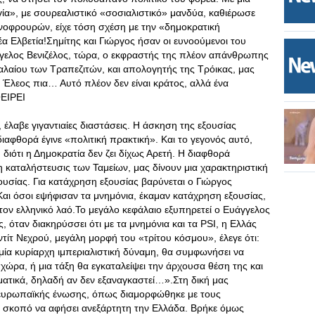
ία», με σουρεαλιστικό «σοσιαλιστικό» μανδύα, καθιέρωσε
νοφρουρών, είχε τόση σχέση με την «δημοκρατική
α Ελβετία!Σημίτης και Γιώργος ήσαν οι ευνοούμενοι του
άγγελος Βενιζέλος, τώρα, ο εκφραστής της πλέον απάνθρωπης
φαλαίου των Τραπεζιτών, και απολογητής της Τρόικας, μας
 Έλεος πια… Αυτό πλέον δεν είναι κράτος, αλλά ένα
ΕΙΡΕΙ
λαβε γιγαντιαίες διαστάσεις. Η άσκηση της εξουσίας
ιαφθορά έγινε «πολιτική πρακτική». Και το γεγονός αυτό,
 διότι η Δημοκρατία δεν ζει δίχως Αρετή. Η διαφθορά
η καταλήστευσις των Ταμείων, μας δίνουν μια χαρακτηριστική
ουσίας. Για κατάχρηση εξουσίας βαρύνεται ο Γιώργος
αι όσοι εψήφισαν τα μνημόνια, έκαμαν κατάχρηση εξουσίας,
τον ελληνικό λαό.Το μεγάλο κεφάλαιο εξυπηρετεί ο Ευάγγελος
ς, όταν διακηρύσσει ότι με τα μνημόνια και τα PSI, η Ελλάς
ντίτ Νεχρού, μεγάλη μορφή του «τρίτου κόσμου», έλεγε ότι:
ία κυρίαρχη ιμπεριαλιστική δύναμη, θα συμφωνήσει να
 χώρα, ή μια τάξη θα εγκαταλείψει την άρχουσα θέση της και
ματικά, δηλαδή αν δεν εξαναγκαστεί…».Στη δική μας
 ευρωπαϊκής ένωσης, όπως διαμορφώθηκε με τους
ει σκοπό να αφήσει ανεξάρτητη την Ελλάδα. Βρήκε όμως