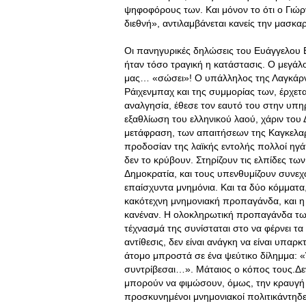
ψηφοφόρους των. Και μόνον το ότι ο Γιώ
διεθνή», αντιλαμβάνεται κανείς την μ
Οι πανηγυρικές δηλώσεις του Ευάγγελου 
ήταν τόσο τραγική η κατάστασις. Ο μεγάλ
μας… «σώσει»! Ο υπάλληλος της Λαγκάρν
Ράιχενμπαχ και της συμμορίας των, έρχετα
αναλγησία, έθεσε τον εαυτό του στην υπ
εξαθλίωση του ελληνικού λαού, χάριν του Δ
μετάφραση, των απαιτήσεων της Καγκελαρί
προδοσίαν της λαϊκής εντολής πολλοί ηγά
δεν το κρύβουν. Στηρίζουν τις ελπίδες τω
Δημοκρατία, και τους υπενθυμίζουν συνε
επαίσχυντα μνημόνια. Και τα δύο κόμματα,
κακότεχνη μνημονιακή προπαγάνδα, και η
κανέναν. Η ολοκληρωτική προπαγάνδα των
τέχνασμά της συνίσταται στο να φέρνει τα
αντίθεσις, δεν είναι ανάγκη να είναι υπα
άτομο μπροστά σε ένα ψεύτικο δίλημμα: «
συντρίβεσαι…». Μάταιος ο κόπος τους.Δεν
μπορούν να φιμώσουν, όμως, την κραυγή τ
προσκυνημένοι μνημονιακοί πολιτικάντηδε