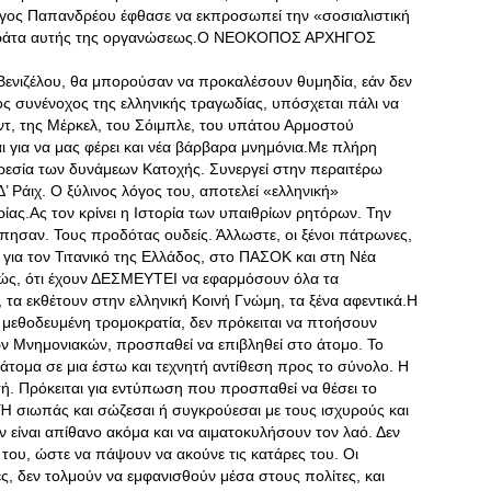
ργος Παπανδρέου έφθασε να εκπροσωπεί την «σοσιαλιστική
ασκαράτα αυτής της οργανώσεως.Ο ΝΕΟΚΟΠΟΣ ΑΡΧΗΓΟΣ
Βενιζέλου, θα μπορούσαν να προκαλέσουν θυμηδία, εάν δεν
ος συνένοχος της ελληνικής τραγωδίας, υπόσχεται πάλι να
τ, της Μέρκελ, του Σόιμπλε, του υπάτου Αρμοστού
ι για να μας φέρει και νέα βάρβαρα μνημόνια.Με πλήρη
ηρεσία των δυνάμεων Κατοχής. Συνεργεί στην περαιτέρω
’ Ράιχ. Ο ξύλινος λόγος του, αποτελεί «ελληνική»
ας.Ας τον κρίνει η Ιστορία των υπαιθρίων ρητόρων. Την
πησαν. Τους προδότας ουδείς. Άλλωστε, οι ξένοι πάτρωνες,
ν για τον Τιτανικό της Ελλάδος, στο ΠΑΣΟΚ και στη Νέα
χώς, ότι έχουν ΔΕΣΜΕΥΤΕΙ να εφαρμόσουν όλα τα
 τα εκθέτουν στην ελληνική Κοινή Γνώμη, τα ξένα αφεντικά.Η
 μεθοδευμένη τρομοκρατία, δεν πρόκειται να πτοήσουν
 Μνημονιακών, προσπαθεί να επιβληθεί στο άτομο. Το
 άτομα σε μια έστω και τεχνητή αντίθεση προς το σύνολο. Η
ρκτή. Πρόκειται για εντύπωση που προσπαθεί να θέσει το
Ή σιωπάς και σώζεσαι ή συγκρούεσαι με τους ισχυρούς και
 είναι απίθανο ακόμα και να αιματοκυλήσουν τον λαό. Δεν
ου, ώστε να πάψουν να ακούνε τις κατάρες του. Οι
ς, δεν τολμούν να εμφανισθούν μέσα στους πολίτες, και