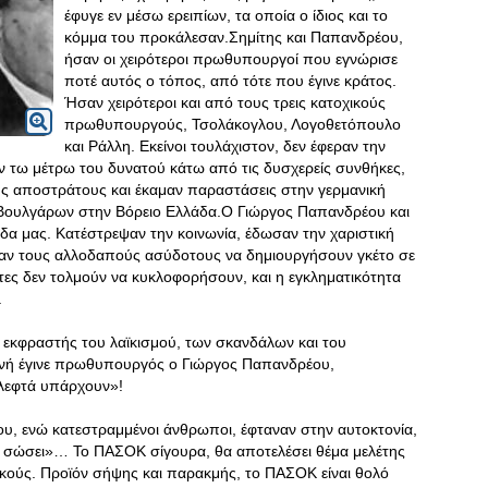
έφυγε εν μέσω ερειπίων, τα οποία ο ίδιος και το
κόμμα του προκάλεσαν.Σημίτης και Παπανδρέου,
ήσαν οι χειρότεροι πρωθυπουργοί που εγνώρισε
ποτέ αυτός ο τόπος, από τότε που έγινε κράτος.
Ήσαν χειρότεροι και από τους τρεις κατοχικούς
πρωθυπουργούς, Τσολάκογλου, Λογοθετόπουλο
και Ράλλη. Εκείνοι τουλάχιστον, δεν έφεραν την
ν τω μέτρω του δυνατού κάτω από τις δυσχερείς συνθήκες,
ς αποστράτους και έκαμαν παραστάσεις στην γερμανική
ων Βουλγάρων στην Βόρειο Ελλάδα.Ο Γιώργος Παπανδρέου και
δα μας. Κατέστρεψαν την κοινωνία, έδωσαν την χαριστική
ησαν τους αλλοδαπούς ασύδοτους να δημιουργήσουν γκέτο σε
ίτες δεν τολμούν να κυκλοφορήσουν, και η εγκληματικότητα
.
 εκφραστής του λαϊκισμού, των σκανδάλων και του
ή έγινε πρωθυπουργός ο Γιώργος Παπανδρέου,
«λεφτά υπάρχουν»!
 του, ενώ κατεστραμμένοι άνθρωποι, έφταναν στην αυτοκτονία,
ας σώσει»… Το ΠΑΣΟΚ σίγουρα, θα αποτελέσει θέμα μελέτης
ρικούς. Προϊόν σήψης και παρακμής, το ΠΑΣΟΚ είναι θολό