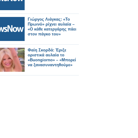
Γιώργος Λιάγκας: «Το
Πρωινό» ρίχνει αυλαία –
«Ο κάθε κατεργάρης πάει
στον πάγκο του»
Φαίη Σκορδά: Έριξε
οριστικά αυλαία το
«Buongiorno» – «Μπορεί
να ξανασυναντηθούμε»