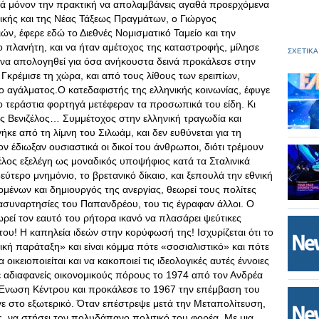
ρά μόνον την πρακτική να απολαμβάνεις αγαθά προερχόμενα
ρικής και της Νέας Τάξεως Πραγμάτων, ο Γιώργος
ν, έφερε εδώ το Διεθνές Νομισματικό Ταμείο και την
ο πλανήτη, και να ήταν αμέτοχος της καταστροφής, μίλησε
ΣΧΕΤΙΚΑ
 να απολογηθεί για όσα ανήκουστα δεινά προκάλεσε στην
Γκρέμισε τη χώρα, και από τους λίθους των ερειπίων,
 αγάλματος.Ο κατεδαφιστής της ελληνικής κοινωνίας, έφυγε
 τεράστια φορτηγά μετέφεραν τα προσωπικά του είδη. Κι
ος Βενιζέλος… Συμμέτοχος στην ελληνική τραγωδία και
ε από τη λίμνη του Σιλωάμ, και δεν ευθύνεται για τη
 έδιωξαν ουσιαστικά οι δικοί του άνθρωποι, διότι τρέμουν
έλος εξελέγη ως μοναδικός υποψήφιος κατά τα Σταλινικά
ύτερο μνημόνιο, το βρετανικό δίκαιο, και ξεπουλά την εθνική
ομένων και δημιουργός της ανεργίας, θεωρεί τους πολίτες
ις ασυναρτησίες του Παπανδρέου, του τις έγραφαν άλλοι. Ο
εωρεί τον εαυτό του ρήτορα ικανό να πλασάρει ψεύτικες
ες του! Η καπηλεία ιδεών στην κορύφωσή της! Ισχυρίζεται ότι το
ή παράταξη» και είναι κόμμα πότε «σοσιαλιστικό» και πότε
ικειοποιείται και να κακοποιεί τις ιδεολογικές αυτές έννοιες
ε αδιαφανείς οικονομικούς πόρους το 1974 από τον Ανδρέα
 Ένωση Κέντρου και προκάλεσε το 1967 την επέμβαση του
ε στο εξωτερικό. Όταν επέστρεψε μετά την Μεταπολίτευση,
ς, να στήσει τον πολυδάπανο πολιτικό του φορέα. Με μια