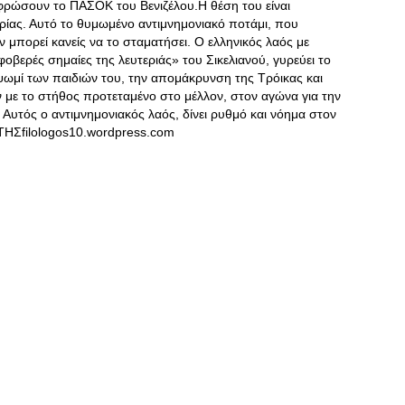
εφρώσουν το ΠΑΣΟΚ του Βενιζέλου.Η θέση του είναι
ρίας. Αυτό το θυμωμένο αντιμνημονιακό ποτάμι, που
ν μπορεί κανείς να το σταματήσει. Ο ελληνικός λαός με
φοβερές σημαίες της λευτεριάς» του Σικελιανού, γυρεύει το
ο ψωμί των παιδιών του, την απομάκρυνση της Τρόικας και
 με το στήθος προτεταμένο στο μέλλον, στον αγώνα για την
υτός ο αντιμνημονιακός λαός, δίνει ρυθμό και νόημα στον
Σfilologos10.wordpress.com