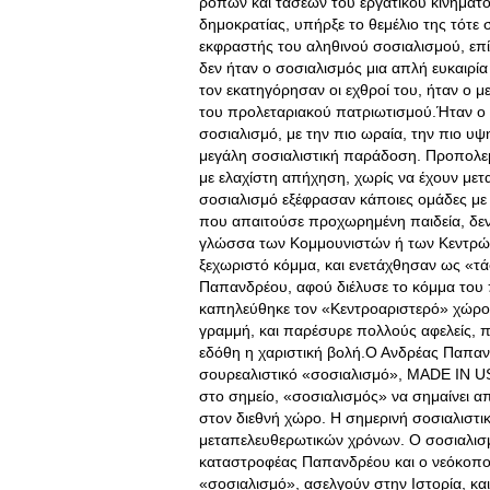
ροπών και τάσεων του εργατικού κινήματ
δημοκρατίας, υπήρξε το θεμέλιο της τότε 
εκφραστής του αληθινού σοσιαλισμού, επίσ
δεν ήταν ο σοσιαλισμός μια απλή ευκαιρία
τον εκατηγόρησαν οι εχθροί του, ήταν ο μ
του προλεταριακού πατριωτισμού.Ήταν ο
σοσιαλισμό, με την πιο ωραία, την πιο υ
μεγάλη σοσιαλιστική παράδοση. Προπολεμ
με ελαχίστη απήχηση, χωρίς να έχουν μετα
σοσιαλισμό εξέφρασαν κάποιες ομάδες με
που απαιτούσε προχωρημένη παιδεία, δεν 
γλώσσα των Κομμουνιστών ή των Κεντρώω
ξεχωριστό κόμμα, και ενετάχθησαν ως «τ
Παπανδρέου, αφού διέλυσε το κόμμα του π
καπηλεύθηκε τον «Κεντροαριστερό» χώρο. 
γραμμή, και παρέσυρε πολλούς αφελείς, π
εδόθη η χαριστική βολή.Ο Ανδρέας Παπα
σουρεαλιστικό «σοσιαλισμό», MADE IN USA
στο σημείο, «σοσιαλισμός» να σημαίνει α
στον διεθνή χώρο. Η σημερινή σοσιαλιστικ
μεταπελευθερωτικών χρόνων. Ο σοσιαλισμ
καταστροφέας Παπανδρέου και ο νεόκοπο
«σοσιαλισμό», ασελγούν στην Ιστορία, κ