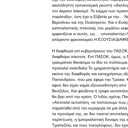
ακατάληπτη τριτοκοσμική ρευστή «ιδεολογ
τον άκρατο λαϊκισμό. Το κόμμα των πρασι
παράταξη», όση έχει η Ελβετία με την… Νέ
Βερολίνου και της Ουάσιγκτον. Και ο Ευ
καπιταλιστικής πολιτικής του μεγάλου κε
εμφανίζεται κι αυτός, ως… «σοσιαλιστής»!
απέραντο φρενοκομείο.Η ΕΞΟΥΣΙΑ ΔΙΑΦΘ
Η διαφθορά επί κυβερνήσεων του ΠΑΣΟΚ, έ
διαφθείρει πάντοτε. Επί ΠΑΣΟΚ, όμως, η δ
τραυμάτισε θανάσιμα το ίδιο το πολίτευμα,
προκαλεί σκάνδαλα.Το χρηματιστήριο και 
εικόνα της διαφθοράς και καταχρήσεως εξ
Παπανδρέου, που μας έφερε την Τρόικα. Κ
αφού δεν είχαν καμία εξουσιοδότηση από 
Βενιζέλος. Και ψεύδεται ή τρέφει αυταπάτε
θα βγει από την κρίση. Ο Ινδός ηγέτης Πα
«Αποτελεί αυταπάτη, να πιστεύουμε πως μ
παραιτηθεί από την κυριαρχία σε μια άλλη
τα προνόμιά της, αν δεν πιεστεί αποτελεσ
περίπτωση, η Ιμπεριαλιστική δύναμη της
Τραπεζίτες και τους τοκογλύφους, δεν έχ