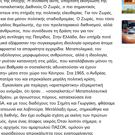
ος της εποχής. Η σύνθεση αυτή, υπέρτατη εκδήλωση της
σοσιαλιστικής Διεθνούς.Ο Ζωρές, ο πιο σημαντικός
τευε στη στήριξη της πολιτικής ελευθερίας. Για τον Ζωρές,
 και ένα μέσον πολιτικής σταδιοδρομίας. Ο Ζωρές, που τόσο
εγάλος θεμελιωτής, όχι του προλεταριακού διεθνισμού, αλλά
 άνθρωπος, που συνόδευσε τη δράση του για τον
ψηλή αντίληψη της Πατρίδος. Στην Ελλάδα, δεν υπήρξε ποτέ
ικά εξέφρασαν την συγκεκριμένη ιδεολογία ορισμένα άτομα
φραστεί τα απαραίτητα εγχειρίδια. Μεταπολεμικά, τον
 αξιόλογους μορφωμένους ανθρώπους, αλλά η ιδεολογία,
γινόταν κατανοητή στις μάζες, που καταλάβαιναν μόνον τη
ν.Βαθμιαία οι σοσιαλιστές αδυνατούσαν να έχουν
άση» μέσα στον χώρο του Κέντρου. Στα 1965, ο Ανδρέας
ατέρα του και επροκάλεσε μεγάλη πολιτική κρίση,
Εγκαινίασε μία περίεργη «αριστερίστικη» εξτρεμιστική
ου ενόμιζαν, ότι ήσαν… «σοσιαλιστές»! Μεταπολιτευτικά
νδρέου, με άγνωστους πόρους, κατασκεύασε ένα
, και με τους διαδόχους του Σημίτη και Γιωργάκη, φθάσαμε
πατεωνιά και λοβιτούρα. Μετάλλαξη όμως, σημειώθηκε και
ή διεθνής, δεν έχει ουδεμία σχέση με εκείνη των πρώτων
ός, έγινε ένας άταφος νεκρός.Όταν λοιπόν σήμερα, ο
ς αρχηγός του αμαρτωλού ΠΑΣΟΚ, ομιλούν για
αι κοροϊδεύουν απροκάλυπτα τους εναπομείναντες