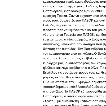
κατασκεύασμα χωρίς καμία ιδεολογία, πα
εκ της κυβερνητικής ισχύος.Παιδί της Αμε
Παπανδρέου, εντολοδόχος έξωθεν επιθυμιώ
κατοχική Τρόικα. Σαν να ερχόταν από άλλ
προς τους βουλευτές του ΠΑΣΟΚ και αντί
Ελλάδα, παρίστανε τον τιμητή των άλλων. 
προσπάθησε να υψώσει το δικό του βάθρο
νύχτα από τα Γραφεία του ΠΑΣΟΚ, και δύο
έρχεται τώρα, ο νέος αρχηγός, ο Ευάγγελ
συνένοχος, υποδύεται τον σωτήρα που βγήκ
διάλυση της πατρίδος. Τον Παπανδρέου τον
τον καταποντισμό από τις κάλπες.Ο Βενιζ
πρότυπα. Αυτός που μας επέβαλε και το δε
κυριαρχία μας, ο καταστροφέας των εργαζ
ηλιθίους και λέγει ασύδοτος ό,τι θέλει. Τ
Βενιζέλος τις συντάσσει μόνος του, και θ
μαγικές εικόνες.Και τι δεν είπε στις ομιλί
ΠΑΣΟΚ αποτελεί την… «μεγάλη δημοκρατικ
«σοσιαλδημοκρατικό»! Αποτελεί θράσος να ο
ο κ. Βενιζέλος.Το ΠΑΣΟΚ εδημιουργήθη μ
Παπανδρέου, ο οποίος αφού διέλυσε την
Στρατού, με αμερικανική μεσολάβηση έφυγ
είχε την οικονομική δυνατότητα, περιέργω