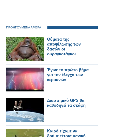
ΠΡΟΗΓΟΥΜΕΝΑ ΑΡΘΡΑ
Θύματα της
αποψίλωσης των
δασών οι
ουραγκοτάγκοι
Έγινε το πρώτο βήμα
για τον έλεγχο των
κεραυνών
Διαστημικό GPS θα
καθοδηγεί τα σκάφη
Καιρό είχαμε να
δούμε τέτοια μαγική