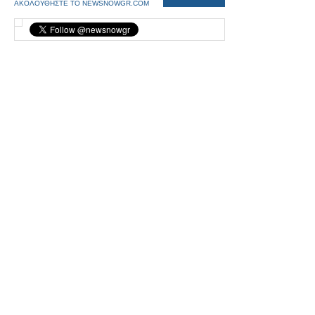
ΑΚΟΛΟΥΘΗΣΤΕ ΤΟ NEWSNOWGR.COM