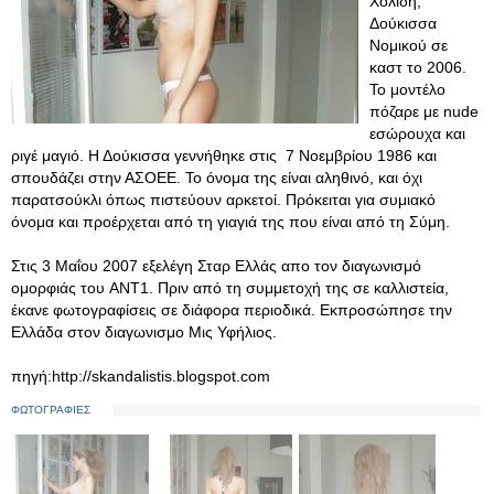
Χολίδη,
Δούκισσα
Νομικού σε
καστ το 2006.
Το μοντέλο
πόζαρε με nude
εσώρουχα και
ριγέ μαγιό. Η Δούκισσα γεννήθηκε στις 7 Νοεμβρίου 1986 και
σπουδάζει στην ΑΣΟΕΕ. Το όνομα της είναι αληθινό, και όχι
παρατσούκλι όπως πιστεύουν αρκετοί. Πρόκειται για συμιακό
όνομα και προέρχεται από τη γιαγιά της που είναι από τη Σύμη.
Στις 3 Μαΐου 2007 εξελέγη Σταρ Ελλάς απο τον διαγωνισμό
ομορφιάς του ANT1. Πριν από τη συμμετοχή της σε καλλιστεία,
έκανε φωτογραφίσεις σε διάφορα περιοδικά. Εκπροσώπησε την
Ελλάδα στον διαγωνισμο Μις Υφήλιος.
πηγή:http://skandalistis.blogspot.com
ΦΩΤΟΓΡΑΦΙΕΣ