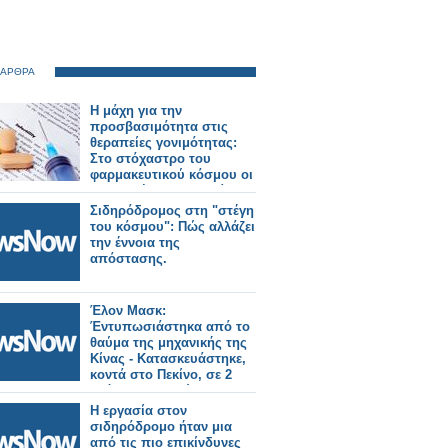
 ΑΡΘΡΑ
Η μάχη για την
προσβασιμότητα στις
θεραπείες γονιμότητας:
Στο στόχαστρο του
φαρμακευτικού κόσμου οι
πρακτικές της εταιρείας
Merck
Σιδηρόδρομος στη "στέγη
του κόσμου": Πώς αλλάζει
την έννοια της
απόστασης.
Έλον Μασκ:
Έντυπωσιάστηκα από το
θαύμα της μηχανικής της
Κίνας - Κατασκευάστηκε,
κοντά στο Πεκίνο, σε 2
χρόνια ο μεγαλύτερος
σιδηροδρομικός σταθμός
Η εργασία στον
του κόσμου.
σιδηρόδρομο ήταν μια
από τις πιο επικίνδυνες