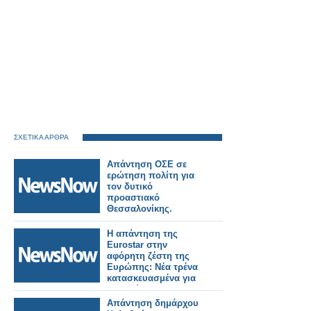
ΣΧΕΤΙΚΑ ΑΡΘΡΑ
Απάντηση ΟΣΕ σε
ερώτηση πολίτη για
τον δυτικό
προαστιακό
Θεσσαλονίκης.
Η απάντηση της
Eurostar στην
αφόρητη ζέστη της
Ευρώπης: Νέα τρένα
κατασκευασμένα για
να αντέχουν σε
θερμοκρασίες 55°C.
Απάντηση δημάρχου