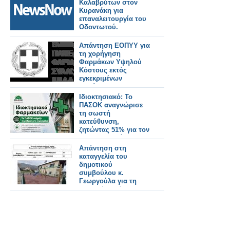
Καλαβρύτων στον
Κυρανάκη για
επαναλειτουργία του
Οδοντωτού.
Απάντηση ΕΟΠΥΥ για
τη χορήγηση
Φαρμάκων Υψηλού
Κόστους εκτός
εγκεκριμένων
ενδείξεων
Ιδιοκτησιακό: Το
ΠΑΣΟΚ αναγνώρισε
τη σωστή
κατεύθυνση,
ζητώντας 51% για τον
φαρμακοποιό
Απάντηση στη
καταγγελία του
δημοτικού
συμβούλου κ.
Γεωργούλα για τη
παιδική χαρά
Αστακού.