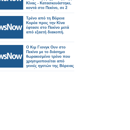
Κίνας - Κατασκευάστηκε,
κοντά στο Πεκίνο, σε 2
χρόνια ο μεγαλύτερος
σιδηροδρομικός σταθμός
Τρένο από τη Βόρεια
του κόσμου.
Κορέα προς την Κίνα
έφτασε στο Πεκίνο μετά
από εξαετή διακοπή.
Ο Κιμ Γιονγκ Ουν στο
Πεκίνο με το διάσημο
θωρακισμένο τρένο που
χρησιμοποιείται από
γενιές ηγετών της Βόρειας
Κορέας