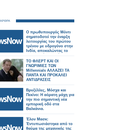
 ΑΡΘΡΑ
Ο πρωθυπουργός Μόντι
σηματοδοτεί την έναρξη
λειτουργίας του πρώτου
τρένου με υδρογόνο στην
Ινδία, αποκαλώντας το
επιτυχημένο παράδειγμα
της καμπάνιας «Make in
ΤΟ ΦΛΕΡΤ ΚΑΙ ΟΙ
India»
ΓΝΩΡΙΜΙΕΣ ΤΩΝ
Millennials ΑΛΛΑΖΕΙ ΤΑ
ΠΑΝΤΑ ΚΑΙ ΠΡΟΚΑΛΕΙ
ΑΝΤΙΔΡΑΣΕΙΣ
Βρυξέλλες, Μόσχα και
Πεκίνο: Η αόρατη μάχη για
την πιο σημαντική νέα
εμπορική οδό στα
Βαλκάνια.
Έλον Μασκ:
Έντυπωσιάστηκα από το
θαύμα της μηχανικής της