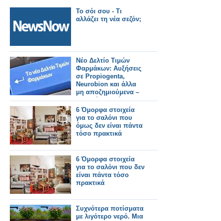
Το σόι σου - Τι
αλλάζει τη νέα σεζόν;
Νέο Δελτίο Τιμών
Φαρμάκων: Αυξήσεις
σε Propiogenta,
Neurobion και άλλα
μη αποζημιούμενα –
Τι αλλάζει από
31/7/2026
6 Όμορφα στοιχεία
για το σαλόνι που
όμως δεν είναι πάντα
τόσο πρακτικά
6 Όμορφα στοιχεία
για το σαλόνι που δεν
είναι πάντα τόσο
πρακτικά
Συχνότερα ποτίσματα
με λιγότερο νερό. Μια