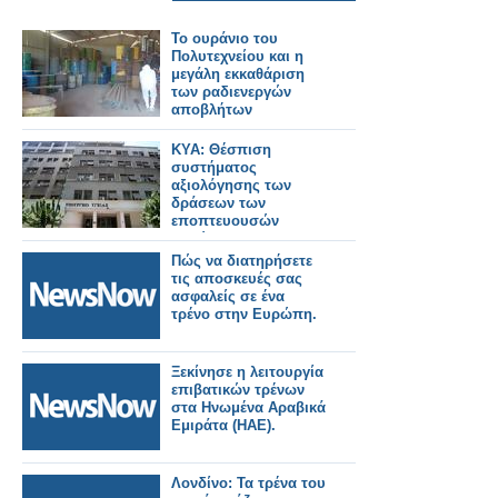
Το ουράνιο του
Πολυτεχνείου και η
μεγάλη εκκαθάριση
των ραδιενεργών
αποβλήτων
ΚΥΑ: Θέσπιση
συστήματος
αξιολόγησης των
δράσεων των
εποπτευουσών
αρχών του
Υπουργείου Υγείας
Πώς να διατηρήσετε
τις αποσκευές σας
ασφαλείς σε ένα
τρένο στην Ευρώπη.
Ξεκίνησε η λειτουργία
επιβατικών τρένων
στα Ηνωμένα Αραβικά
Εμιράτα (ΗΑΕ).
Λονδίνο: Τα τρένα του