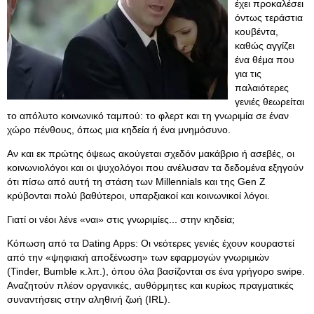
έχει προκαλέσει
όντως τεράστια
κουβέντα,
καθώς αγγίζει
ένα θέμα που
για τις
παλαιότερες
γενιές θεωρείται
το απόλυτο κοινωνικό ταμπού: το φλερτ και τη γνωριμία σε έναν
χώρο πένθους, όπως μια κηδεία ή ένα μνημόσυνο.
Αν και εκ πρώτης όψεως ακούγεται σχεδόν μακάβριο ή ασεβές, οι
κοινωνιολόγοι και οι ψυχολόγοι που ανέλυσαν τα δεδομένα εξηγούν
ότι πίσω από αυτή τη στάση των Millennials και της Gen Z
κρύβονται πολύ βαθύτεροι, υπαρξιακοί και κοινωνικοί λόγοι.
Γιατί οι νέοι λένε «ναι» στις γνωριμίες... στην κηδεία;
Κόπωση από τα Dating Apps: Οι νεότερες γενιές έχουν κουραστεί
από την «ψηφιακή αποξένωση» των εφαρμογών γνωριμιών
(Tinder, Bumble κ.λπ.), όπου όλα βασίζονται σε ένα γρήγορο swipe.
Αναζητούν πλέον οργανικές, αυθόρμητες και κυρίως πραγματικές
συναντήσεις στην αληθινή ζωή (IRL).