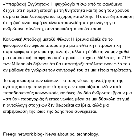
«Υπαρξιακή Εγγύτητα»: Η ψυχολογία πίσω από το φαινόμενο
δείχνει ότι η άμεση επαφή με τη θνητότητα και τη ροή του χρόνου
σε μια κηδεία λειτουργεί ως ισχυρός καταλύτης. Η συνειδητοποίηση
ότι η ζωή είναι μικρή εντείνει υποσυνείδητα την ανάγκη για
ανθρώπινη σύνδεση, συντροφικότητα και ζεστασιά.
Κοινωνική Αποδοχή μεταξύ Φίλων: Η έρευνα έδειξε ότι το
φαινόμενο δεν αφορά απαραίτητα μια επιθετική ή προκλητική
συμπεριφορά την ώρα της τελετής, αλλά τη διάθεση να μην χαθεί
μια ουσιαστική επαφή αν αυτή προκύψει τυχαία. Μάλιστα, το 71%
των Millennials δήλωσε ότι θα υποστήριζε απόλυτα έναν φίλο του
αν μάθαινε ότι γνώρισε τον σύντροφό του σε μια τέτοια περίσταση.
Το συμπέρασμα των ειδικών: Για τους νέους, η αναζήτηση της
αγάπης και της συντροφικότητας δεν περιορίζεται πλέον από
παραδοσιακούς κοινωνικούς κανόνες. Αν δύο άνθρωποι βρουν μια
«σπίθα» παρηγοριάς ή επικοινωνίας μέσα σε μια δύσκολη στιγμή,
η ανταλλαγή στοιχείων δεν θεωρείται ασέβεια, αλλά μια
επιβεβαίωση της ίδιας της ζωής που συνεχίζεται.
Freegr network blog- News about pc, technology.