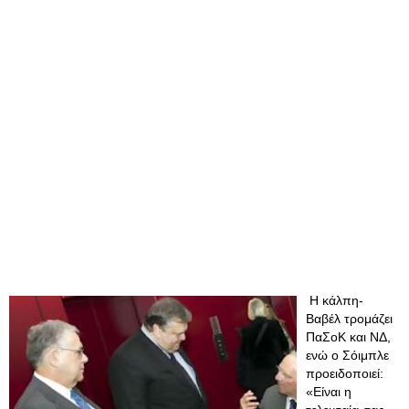
Η κάλπη-
Βαβέλ τρομάζει
ΠαΣοΚ και ΝΔ,
ενώ ο Σόιμπλε
προειδοποιεί:
«Είναι η