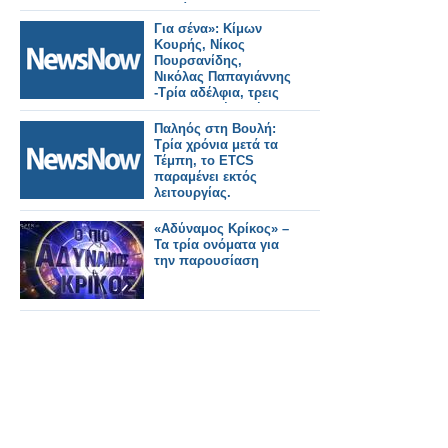
Ταμεία.
Για σένα»: Κίμων
Κουρής, Νίκος
Πουρσανίδης,
Νικόλας Παπαγιάννης
-Τρία αδέλφια, τρεις
διαφορετικές αλήθειες
!
Παληός στη Βουλή:
Τρία χρόνια μετά τα
Τέμπη, το ETCS
παραμένει εκτός
λειτουργίας.
«Αδύναμος Κρίκος» –
Τα τρία ονόματα για
την παρουσίαση