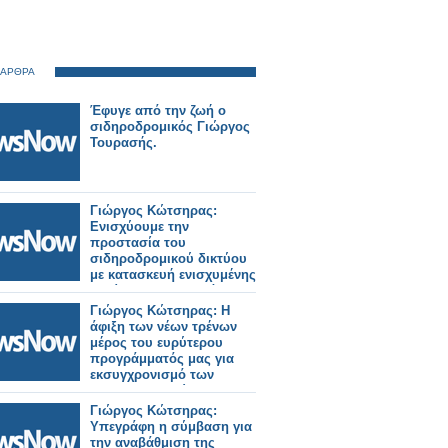
 ΑΡΘΡΑ
Έφυγε από την ζωή ο
σιδηροδρομικός Γιώργος
Τουρασής.
Γιώργος Κώτσηρας:
Ενισχύουμε την
προστασία του
σιδηροδρομικού δικτύου
με κατασκευή ενισχυμένης
περίφραξης σε Θριάσιο,
Θήβα και Ζευγολατιό.
Γιώργος Κώτσηρας: Η
άφιξη των νέων τρένων
μέρος του ευρύτερου
προγράμματός μας για
εκσυγχρονισμό των
σιδηροδρομικών
μεταφορών.
Γιώργος Κώτσηρας:
Υπεγράφη η σύμβαση για
την αναβάθμιση της