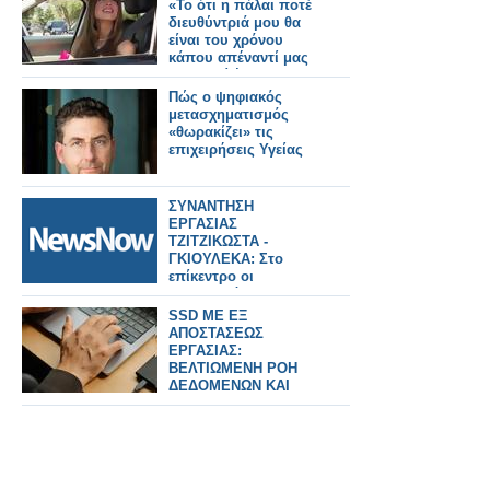
Γκιουλέκας.
«Το ότι η πάλαι ποτέ
διευθύντριά μου θα
είναι του χρόνου
κάπου απέναντί μας
αποτελεί ένα
ιντριγκαδόρικο
Πώς ο ψηφιακός
σχέδιο»
μετασχηματισμός
«θωρακίζει» τις
επιχειρήσεις Υγείας
ΣΥΝΑΝΤΗΣΗ
ΕΡΓΑΣΙΑΣ
ΤΖΙΤΖΙΚΩΣΤΑ -
ΓΚΙΟΥΛΕΚΑ: Στο
επίκεντρο οι
προτεραιότητες της
ΕΕ για τα μεγάλα έργα
SSD ME ΕΞ
υποδομών και
ΑΠΟΣΤΑΣΕΩΣ
μεταφορών, τον
ΕΡΓΑΣΙΑΣ:
τουρισμό και ο
ΒΕΛΤΙΩΜΕΝΗ ΡΟΗ
κομβικός ρόλος της
ΔΕΔΟΜΕΝΩΝ ΚΑΙ
Βόρειας Ελλάδας
ΕΞΟΙΚΟΝΟΜΗΣΗ
ΧΡΟΝΟΥ