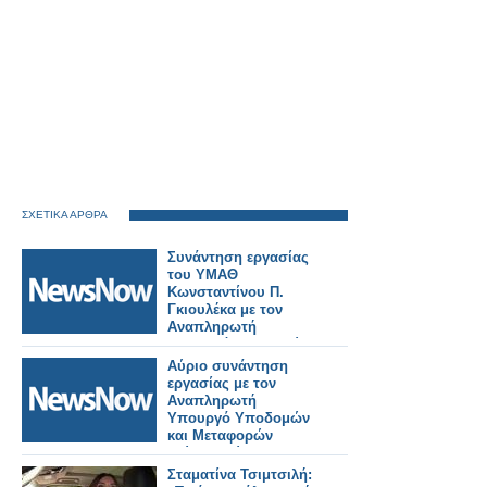
ΣΧΕΤΙΚΑ ΑΡΘΡΑ
Συνάντηση εργασίας
του ΥΜΑΘ
Κωνσταντίνου Π.
Γκιουλέκα με τον
Αναπληρωτή
Υπουργό Υποδομών
και Μεταφορών
Αύριο συνάντηση
Γιώργο Κώτσηρα.
εργασίας με τον
Αναπληρωτή
Υπουργό Υποδομών
και Μεταφορών
Γιώργο Κώτσηρα θα
έχει ο Κωνσταντίνος
Σταματίνα Τσιμτσιλή: