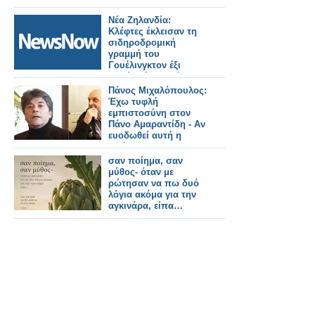
Νέα Ζηλανδία:
Κλέφτες έκλεισαν τη
σιδηροδρομική
γραμμή του
Γουέλινγκτον έξι
φορές μέσα σε έναν
μήνα.
Πάνος Μιχαλόπουλος:
Έχω τυφλή
εμπιστοσύνη στον
Πάνο Αμαραντίδη - Αν
ευοδωθεί αυτή η
πρόταση στον Alpha
είπα "ναι"
σαν ποίημα, σαν
μύθος- όταν με
ρώτησαν να πω δυό
λόγια ακόμα για την
αγκινάρα, είπα…