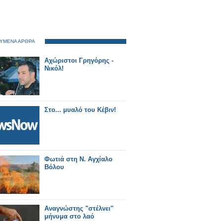
ΥΜΕΝΑ ΑΡΘΡΑ
Αχώριστοι Γρηγόρης -
Νικόλ!
Στο... μυαλό του Κέβιν!
Φωτιά στη Ν. Αγχίαλο
Βόλου
Αναγνώστης "στέλνει"
μήνυμα στο λαό