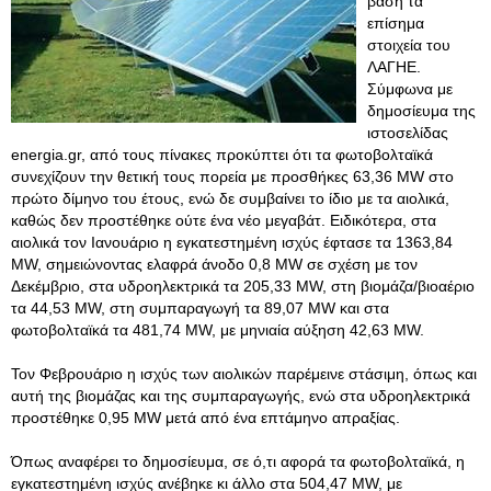
βάση τα
επίσημα
στοιχεία του
ΛΑΓΗΕ.
Σύμφωνα με
δημοσίευμα της
ιστοσελίδας
energia.gr, από τους πίνακες προκύπτει ότι τα φωτοβολταϊκά
συνεχίζουν την θετική τους πορεία με προσθήκες 63,36 MW στο
πρώτο δίμηνο του έτους, ενώ δε συμβαίνει το ίδιο με τα αιολικά,
καθώς δεν προστέθηκε ούτε ένα νέο μεγαβάτ. Ειδικότερα, στα
αιολικά τον Ιανουάριο η εγκατεστημένη ισχύς έφτασε τα 1363,84
MW, σημειώνοντας ελαφρά άνοδο 0,8 MW σε σχέση με τον
Δεκέμβριο, στα υδροηλεκτρικά τα 205,33 MW, στη βιομάζα/βιοαέριο
τα 44,53 MW, στη συμπαραγωγή τα 89,07 MW και στα
φωτοβολταϊκά τα 481,74 MW, με μηνιαία αύξηση 42,63 MW.
Τον Φεβρουάριο η ισχύς των αιολικών παρέμεινε στάσιμη, όπως και
αυτή της βιομάζας και της συμπαραγωγής, ενώ στα υδροηλεκτρικά
προστέθηκε 0,95 MW μετά από ένα επτάμηνο απραξίας.
Όπως αναφέρει το δημοσίευμα, σε ό,τι αφορά τα φωτοβολταϊκά, η
εγκατεστημένη ισχύς ανέβηκε κι άλλο στα 504,47 MW, με