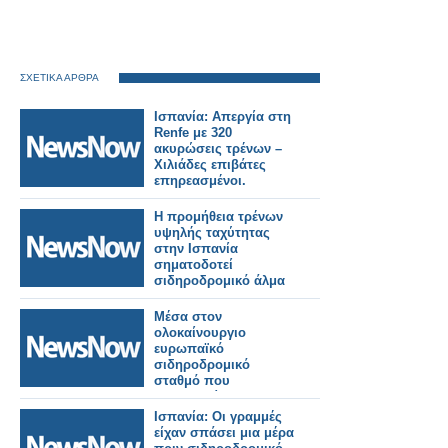
ΣΧΕΤΙΚΑ ΑΡΘΡΑ
Ισπανία: Απεργία στη
Renfe με 320
ακυρώσεις τρένων –
Χιλιάδες επιβάτες
επηρεασμένοι.
Η προμήθεια τρένων
υψηλής ταχύτητας
στην Ισπανία
σηματοδοτεί
σιδηροδρομικό άλμα
Μέσα στον
ολοκαίνουργιο
ευρωπαϊκό
σιδηροδρομικό
σταθμό που
χαρακτηρίστηκε ως
«μυθική κόλαση».
Ισπανία: Οι γραμμές
είχαν σπάσει μια μέρα