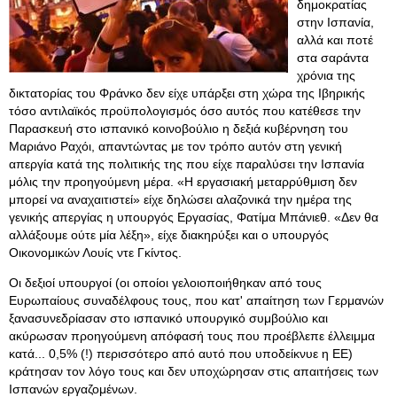
δημοκρατίας
στην Ισπανία,
αλλά και ποτέ
στα σαράντα
χρόνια της
δικτατορίας του Φράνκο δεν είχε υπάρξει στη χώρα της Ιβηρικής
τόσο αντιλαϊκός προϋπολογισμός όσο αυτός που κατέθεσε την
Παρασκευή στο ισπανικό κοινοβούλιο η δεξιά κυβέρνηση του
Μαριάνο Ραχόι, απαντώντας με τον τρόπο αυτόν στη γενική
απεργία κατά της πολιτικής της που είχε παραλύσει την Ισπανία
μόλις την προηγούμενη μέρα. «Η εργασιακή μεταρρύθμιση δεν
μπορεί να αναχαιτιστεί» είχε δηλώσει αλαζονικά την ημέρα της
γενικής απεργίας η υπουργός Εργασίας, Φατίμα Μπάνιεθ. «Δεν θα
αλλάξουμε ούτε μία λέξη», είχε διακηρύξει και ο υπουργός
Οικονομικών Λουίς ντε Γκίντος.
Οι δεξιοί υπουργοί (οι οποίοι γελοιοποιήθηκαν από τους
Ευρωπαίους συναδέλφους τους, που κατ' απαίτηση των Γερμανών
ξανασυνεδρίασαν στο ισπανικό υπουργικό συμβούλιο και
ακύρωσαν προηγούμενη απόφασή τους που προέβλεπε έλλειμμα
κατά... 0,5% (!) περισσότερο από αυτό που υποδείκνυε η ΕΕ)
κράτησαν τον λόγο τους και δεν υποχώρησαν στις απαιτήσεις των
Ισπανών εργαζομένων.