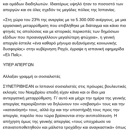
και ομάδων διαδηλωτών. Ιδιαιτέρως υψηλό ήταν το ποσοστό των
απεργών και σε όλες σχεδόν τις μεγάλες πόλεις της Ισπανίας.
«Στη χώρα του 23% της ανεργίας με τα 5.300.000 ανέργους, με μια
εργασιακή μεταρρύθμιση που επιβλήθηκε με διάταγμα και κάνει πιο
φτηνές τις απολύσεις και με ιστορικές περικοπές των δημόσιων
εξόδων που προαναγγέλλουν μεγαλύτερη φτώχεια», η γενική
απεργία έστειλε «ένα καθαρό μήνυμα αυξανόμενης κοινωνικής
δυσφορίας» στην κυβέρνηση Ραχόι, έγραψε η ισπανική εφημερίδα
«Ελ Παΐς».
ΥΠΕΡ ΑΠΕΡΓΩΝ
Αλλαξαν γραμμή οι σοσιαλιστές
ΣΥΝΕΤΡΙΒΗΣΑΝ οι Ισπανοί σοσιαλιστές στις πρόωρες βουλευτικές
εκλογές του Νοεμβρίου επειδή είχαν κάνει και οι ίδιοι μια
αντεργατική μεταρρύθμιση. Γι' αυτό και μέχρι την ημέρα της γενικής
απεργίας περιορίζονταν να δηλώνουν τον «σεβασμό» τους και την
«κατανόησή» τους, αλλά όχι και την υποστήριξή τους προς την
απεργία, παρόλο που τώρα βρίσκονται στην αντιπολίτευση. Η
απήχηση όμως της γενικής απεργίας «τους υποχρέωσε να
επανατοποθετηθούν και μάλιστα τροχάδην και αναγκαστικά» όπως