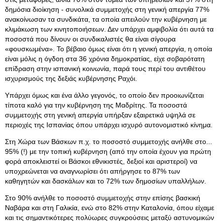
δημόσια διοίκηση - συνολικά συμμετοχής στη γενική απεργία 77%
ανακοίνωσαν τα συνδικάτα, τα οποία απειλούν την κυβέρνηση με
κλιμάκωση των κινητοποιήσεων. Δεν υπάρχει αμφιβολία ότι αυτά τα
ποσοστά που δίνουν οι συνδικαλιστές θα είναι σίγουρα
«φουσκωμένα». Το βέβαιο όμως είναι ότι η γενική απεργία, η οποία
είναι μόλις η όγδοη στα 36 χρόνια δημοκρατίας, είχε σοβαρότατη
επίδραση στην ισπανική κοινωνία, παρά τους περί του αντιθέτου
ισχυρισμούς της δεξιάς κυβέρνησης Ραχόι.
Υπάρχει όμως και ένα άλλο γεγονός, το οποίο δεν προοιωνίζεται
τίποτα καλό για την κυβέρνηση της Μαδρίτης. Τα ποσοστά
συμμετοχής στη γενική απεργία υπήρξαν εξαιρετικά υψηλά σε
περιοχές της Ισπανίας όπου υπάρχει ισχυρό αυτονομιστικό κίνημα.
Στη Χώρα των Βάσκων π.χ. το ποσοστό συμμετοχής ανήλθε στο...
95% (!) με την τοπική κυβέρνηση (από την οποία έχουν για πρώτη
φορά αποκλειστεί οι Βάσκοι εθνικιστές, δεξιοί και αριστεροί) να
υποχρεώνεται να αναγνωρίσει ότι απήργησε το 87% των
καθηγητών και δασκάλων και το 72% των δημοσίων υπαλλήλων.
Στο 90% ανήλθε το ποσοστό συμμετοχής στην επίσης βασκική
Ναβάρα και στη Γαλικία, ενώ στο 82% στην Καταλονία, όπου είχαμε
και τις σημαντικότερες πολύωρες συγκρούσεις μεταξύ αστυνομικών