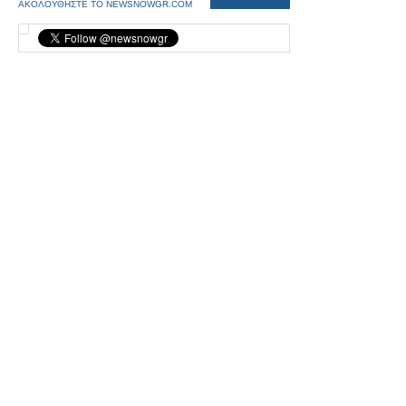
ΑΚΟΛΟΥΘΗΣΤΕ ΤΟ NEWSNOWGR.COM