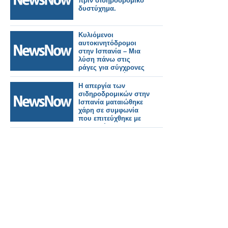
πριν σιδηροδρομικό
δυστύχημα.
Κυλιόμενοι
αυτοκινητόδρομοι
στην Ισπανία – Μια
λύση πάνω στις
ράγες για σύγχρονες
εμπορευματικές
μεταφορές.
Η απεργία των
σιδηροδρομικών στην
Ισπανία ματαιώθηκε
χάρη σε συμφωνία
που επιτεύχθηκε με
την κυβέρνηση