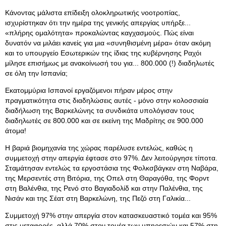
Κάνοντας μάλιστα επίδειξη ολοκληρωτικής νοοτροπίας,
ισχυρίστηκαν ότι την ημέρα της γενικής απεργίας υπήρξε...
«πλήρης ομαλότητα» προκαλώντας καγχασμούς. Πώς είναι
δυνατόν να μιλάει κανείς για μια «συνηθισμένη μέρα» όταν ακόμη
και το υπουργείο Εσωτερικών της ίδιας της κυβέρνησης Ραχόι
μίλησε επισήμως με ανακοίνωσή του για... 800.000 (!) διαδηλωτές
σε όλη την Ισπανία;
Εκατομμύρια Ισπανοί εργαζόμενοι πήραν μέρος στην
πραγματικότητα στις διαδηλώσεις αυτές - μόνο στην κολοσσιαία
διαδήλωση της Βαρκελώνης τα συνδικάτα υπολόγισαν τους
διαδηλωτές σε 800.000 και σε εκείνη της Μαδρίτης σε 900.000
άτομα!
Η βαριά βιομηχανία της χώρας παρέλυσε εντελώς, καθώς η
συμμετοχή στην απεργία έφτασε στο 97%. Δεν λειτούργησε τίποτα.
Σταμάτησαν εντελώς τα εργοστάσια της Φολκσβάγκεν στη Ναβάρα,
της Μερσεντές στη Βιτόρια, της Οπελ στη Θαραγόθα, της Φορντ
στη Βαλένθια, της Ρενό στο Βαγιαδολίδ και στην Παλένθια, της
Νισάν και της Σέατ στη Βαρκελώνη, της Πεζό στη Γαλικία...
Συμμετοχή 97% στην απεργία στον κατασκευαστικό τομέα και 95%
στις μεταφορές, αλλά 70% στον τομέα των υπηρεσιών και 57% στη