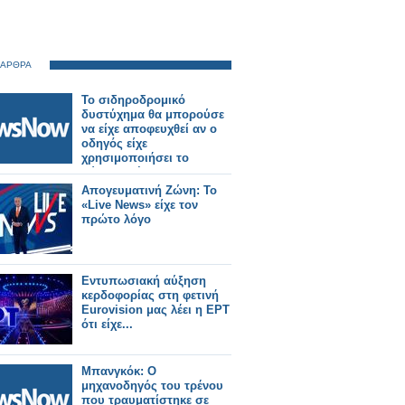
 ΑΡΘΡΑ
Το σιδηροδρομικό
δυστύχημα θα μπορούσε
να είχε αποφευχθεί αν ο
οδηγός είχε
χρησιμοποιήσει το
σύστημα έκτακτης
ανάγκης σύμφωνα με
Απογευματινή Ζώνη: Το
έρευνα.
«Live News» είχε τον
πρώτο λόγο
Εντυπωσιακή αύξηση
κερδοφορίας στη φετινή
Eurovision μας λέει η ΕΡΤ
ότι είχε...
Μπανγκόκ: Ο
μηχανοδηγός του τρένου
που τραυματίστηκε σε