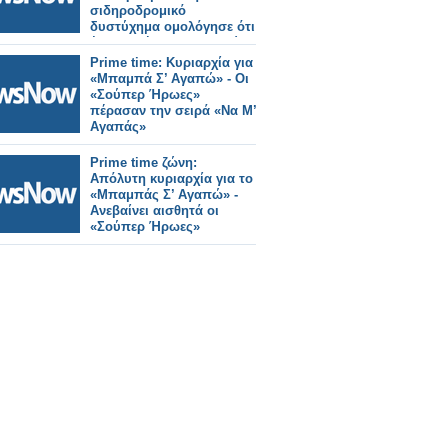
σιδηροδρομικό
δυστύχημα ομολόγησε ότι
έκανε χρήση ναρκωτικών.
Prime time: Κυριαρχία για
«Μπαμπά Σ’ Αγαπώ» - Οι
«Σούπερ Ήρωες»
πέρασαν την σειρά «Να Μ’
Αγαπάς»
Prime time ζώνη:
Απόλυτη κυριαρχία για το
«Μπαμπάς Σ’ Αγαπώ» -
Ανεβαίνει αισθητά οι
«Σούπερ Ήρωες»