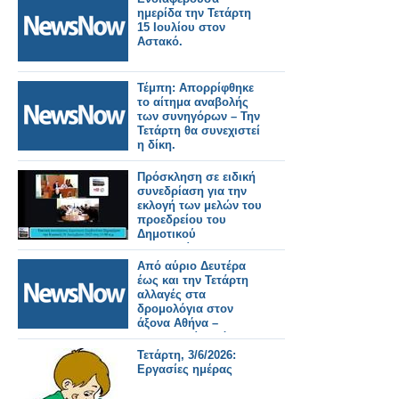
ημερίδα την Τετάρτη
15 Ιουλίου στον
Αστακό.
Τέμπη: Απορρίφθηκε
το αίτημα αναβολής
των συνηγόρων – Την
Τετάρτη θα συνεχιστεί
η δίκη.
Πρόσκληση σε ειδική
συνεδρίαση για την
εκλογή των μελών του
προεδρείου του
Δημοτικού
Συμβουλίου και της
Δημοτικής Επιτροπής
Από αύριο Δευτέρα
την Τετάρτη 1 Ιουλίου.
έως και την Τετάρτη
αλλαγές στα
δρομολόγια στον
άξονα Αθήνα –
Θεσσαλονίκη λόγω
έργων του ΟΣΕ.
Τετάρτη, 3/6/2026:
Εργασίες ημέρας