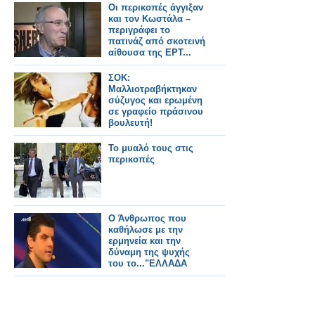
Οι περικοπές άγγιξαν
και τον Κωστάλα –
περιγράφει το
πατινάζ από σκοτεινή
αίθουσα της ΕΡΤ...
ΣΟΚ:
Μαλλιοτραβήκτηκαν
σύζυγος και ερωμένη
σε γραφείο πράσινου
βουλευτή!
Το μυαλό τους στις
περικοπές
Ο Άνθρωπος που
καθήλωσε με την
ερμηνεία και την
δύναμη της ψυχής
του το..."ΕΛΛΑΔΑ
ΕΧΕΙΣ ΤΑΛΕΝΤΟ"
[ΒΙΝΤΕΟ]