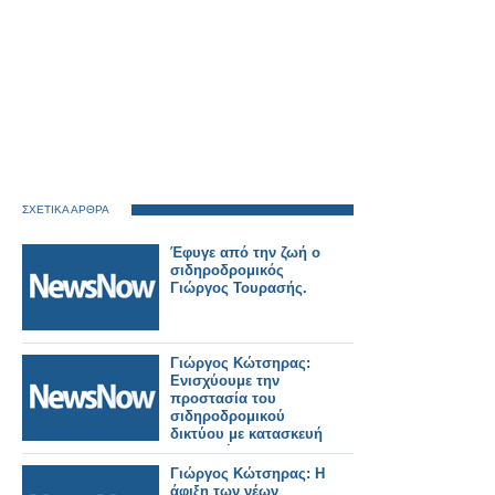
ΣΧΕΤΙΚΑ ΑΡΘΡΑ
Έφυγε από την ζωή ο
σιδηροδρομικός
Γιώργος Τουρασής.
Γιώργος Κώτσηρας:
Ενισχύουμε την
προστασία του
σιδηροδρομικού
δικτύου με κατασκευή
ενισχυμένης
περίφραξης σε
Γιώργος Κώτσηρας: Η
Θριάσιο, Θήβα και
άφιξη των νέων