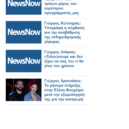
Ζευγολατιό.
τρένων μέρος του
ευρύτερου
προγράμματός μας
για εκσυγχρονισμό
των σιδηροδρομικών
Γιώργος Κώτσηρας:
μεταφορών.
Υπεγράφη η σύμβαση
για την αναβάθμιση
της σιδηροδρομικής
γέφυρας
Πουλόπουλου στα
Πετράλωνα.
Γιώργος Λιάγκας:
«Τελειώνουμε και δεν
ξέρω να σας πω τι θα
γίνει του χρόνου
Γιώργος Αρσενάκος:
Το μήνυμα στήριξης
στην Ελένη Φουρέιρα
μετά την εξομολόγησή
της για την καταγωγή
της