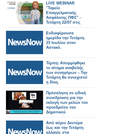
LIVE WEBINAR
"Ταμείο
Επαγγελματικής
Ασφάλισης ΠΦΣ" -
Τετάρτη 22/07 στις
17:00
Ενδιαφέρουσα
ημερίδα την Τετάρτη
15 Ιουλίου στον
Αστακό.
Τέμπη: Απορρίφθηκε
το αίτημα αναβολής
των συνηγόρων – Την
Τετάρτη θα συνεχιστεί
η δίκη.
Πρόσκληση σε ειδική
συνεδρίαση για την
εκλογή των μελών του
προεδρείου του
Δημοτικού
Συμβουλίου και της
Δημοτικής Επιτροπής
Από αύριο Δευτέρα
την Τετάρτη 1 Ιουλίου.
έως και την Τετάρτη
αλλαγές στα