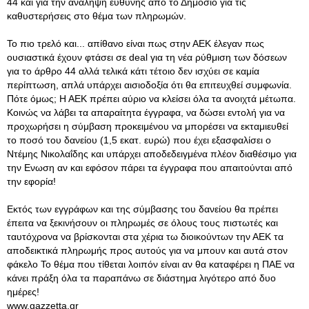
44 και για την ανάληψη ευθύνης από το Δημόσιο για τις
καθυστερήσεις στο θέμα των πληρωμών.
Το πιο τρελό και... απίθανο είναι πως στην ΑΕΚ έλεγαν πως
ουσιαστικά έχουν φτάσει σε deal για τη νέα ρύθμιση των δόσεων
για το άρθρο 44 αλλά τελικά κάτι τέτοιο δεν ισχύει σε καμία
περίπτωση, απλά υπάρχει αισιοδοξία ότι θα επιτευχθεί συμφωνία.
Πότε όμως; Η ΑΕΚ πρέπει αύριο να κλείσει όλα τα ανοιχτά μέτωπα.
Κοινώς να λάβει τα απαραίτητα έγγραφα, να δώσει εντολή για να
προχωρήσει η σύμβαση προκειμένου να μπορέσει να εκταμιευθεί
το ποσό του δανείου (1,5 εκατ. ευρώ) που έχει εξασφαλίσει ο
Ντέμης Νικολαΐδης και υπάρχει αποδεδειγμένα πλέον διαθέσιμο για
την Ενωση αν και εφόσον πάρει τα έγγραφα που απαιτούνται από
την εφορία!
Εκτός των εγγράφων και της σύμβασης του δανείου θα πρέπει
έπειτα να ξεκινήσουν οι πληρωμές σε όλους τους πιστωτές και
ταυτόχρονα να βρίσκονται στα χέρια τω διοικούντων την ΑΕΚ τα
αποδεικτικά πληρωμής προς αυτούς για να μπουν και αυτά στον
φάκελο Το θέμα που τίθεται λοιπόν είναι αν θα καταφέρει η ΠΑΕ να
κάνει πράξη όλα τα παραπάνω σε διάστημα λιγότερο από δυο
ημέρες!
www.gazzetta.gr