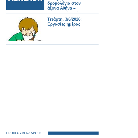
δρομολόγια στον
άξονα Αθήνα –
Θεσσαλονίκη λόγω
έργων του ΟΣΕ.
Τετάρτη, 3/6/2026:
Εργασίες ημέρας
ΠΡΟΗΓΟΥΜΕΝΑ ΑΡΘΡΑ