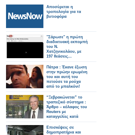
Αποσύρεται η
τροπολογία για τα
βυτιοφόρα
"Σάρωσε" η πρώτη
διαδικτυακή εκπομπή
του Ν.
Χατζηνικολάου, με
197 θεάσεις...
Πάτρα : Έκανε έξωση
στην πρώην ερωμένη
του και αυτή του
πετούσε τα ρούχα
από το μπαλκόνι!
“Ξεβρακώνεται” το
τραπεζικό σύστημα :
Άρθρο – κόλαφος του
Reuters με
καταγγελίες κατά
Σάλλα
Επισκέψεις σε
δημοπρατήρια και