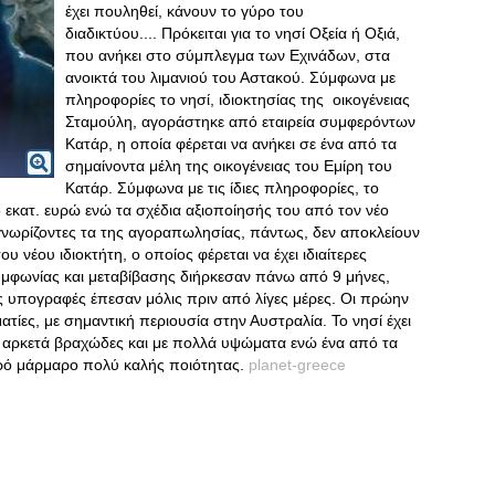
έχει πουληθεί, κάνουν το γύρο του
διαδικτύου.... Πρόκειται για το νησί Οξεία ή Οξιά,
που ανήκει στο σύμπλεγμα των Εχινάδων, στα
ανοικτά του λιμανιού του Αστακού. Σύμφωνα με
πληροφορίες το νησί, ιδιοκτησίας της οικογένειας
Σταμούλη, αγοράστηκε από εταιρεία συμφερόντων
Κατάρ, η οποία φέρεται να ανήκει σε ένα από τα
σημαίνοντα μέλη της οικογένειας του Εμίρη του
Κατάρ. Σύμφωνα με τις ίδιες πληροφορίες, το
 εκατ. ευρώ ενώ τα σχέδια αξιοποίησής του από τον νέο
ι γνωρίζοντες τα της αγοραπωλησίας, πάντως, δεν αποκλείουν
 νέου ιδιοκτήτη, ο οποίος φέρεται να έχει ιδιαίτερες
 συμφωνίας και μεταβίβασης διήρκεσαν πάνω από 9 μήνες,
ς υπογραφές έπεσαν μόλις πριν από λίγες μέρες. Οι πρώην
ματίες, με σημαντική περιουσία στην Αυστραλία. Το νησί έχει
ι αρκετά βραχώδες και με πολλά υψώματα ενώ ένα από τα
θαρό μάρμαρο πολύ καλής ποιότητας.
planet-greece