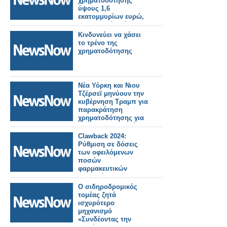
χρηματοδότησης
ύψους 1,6
εκατομμυρίων ευρώ,
για το μεγάλο έργο
της ανάπλασης της
Κινδυνεύει να χάσει
κεντρικής πλατείας
το τρένο της
Αστακού και των
χρηματοδότησης
παρακείμενων οδών.
Νέα Υόρκη και Νιου
Τζέρσεϊ μηνύουν την
κυβέρνηση Τραμπ για
παρακράτηση
χρηματοδότησης για
τη σιδηροδρομική
σήραγγα
Clawback 2024:
Ρύθμιση σε δόσεις
των οφειλόμενων
ποσών
φαρμακευτικών
εταιρειών προς τον
ΕΟΠΥΥ
Ο σιδηροδρομικός
τομέας ζητά
ισχυρότερο
μηχανισμό
«Συνδέοντας την