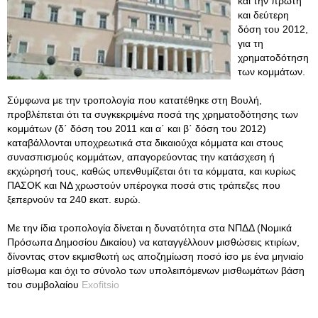
και την πρώτη
και δεύτερη
δόση του 2012,
για τη
χρηματοδότηση
των κομμάτων.
Σύμφωνα με την τροπολογία που κατατέθηκε στη Βουλή,
προβλέπεται ότι τα συγκεκριμένα ποσά της χρηματοδότησης των
κομμάτων (δ΄ δόση του 2011 και α΄ και β΄ δόση του 2012)
καταβάλλονται υποχρεωτικά στα δικαιούχα κόμματα και στους
συνασπισμούς κομμάτων, απαγορεύοντας την κατάσχεση ή
εκχώρησή τους, καθώς υπενθυμίζεται ότι τα κόμματα, και κυρίως
ΠΑΣΟΚ και ΝΔ χρωστούν υπέρογκα ποσά στις τράπεζες που
ξεπερνούν τα 240 εκατ. ευρώ.
Με την ίδια τροπολογία δίνεται η δυνατότητα στα ΝΠΔΔ (Νομικά
Πρόσωπα Δημοσίου Δικαίου) να καταγγέλλουν μισθώσεις κτιρίων,
δίνοντας στον εκμισθωτή ως αποζημίωση ποσό ίσο με ένα μηνιαίο
μίσθωμα και όχι το σύνολο των υπολειπόμενων μισθωμάτων βάση
του συμβολαίου
Exofitsio