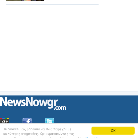
Ta cookies μας βοηθούν να σας παρέχουμε
OK
καλύτερες υπηρεσίες. Χρησιμοποιώντας τις
Οι
Ειδήσεις
του NewsNowgr.com στο
iNews