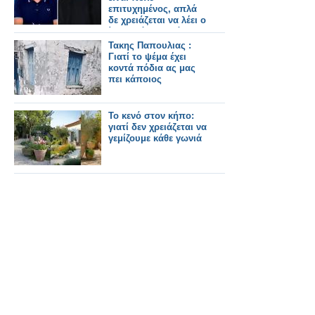
επιτυχημένος, απλά
δε χρειάζεται να λέει ο
ίδιος πόσο καλά
πάει»
Τακης Παπουλιας :
Γιατί το ψέμα έχει
κοντά πόδια ας μας
πει κάποιος
Το κενό στον κήπο:
γιατί δεν χρειάζεται να
γεμίζουμε κάθε γωνιά