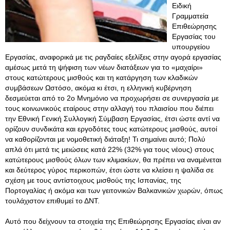
Ειδική
Γραμματεία
Επιθεώρησης
Εργασίας του
υπουργείου
Εργασίας, αναφορικά με τις ραγδαίες εξελίξεις στην αγορά εργασίας
αμέσως μετά τη ψήφιση των νέων διατάξεων για το «μαχαίρι»
στους κατώτερους μισθούς και τη κατάργηση των κλαδικών
συμβάσεων Ωστόσο, ακόμα κι έτσι, η ελληνική κυβέρνηση
δεσμεύεται από το 2ο Μνημόνιο να προχωρήσει σε συνεργασία με
τους κοινωνικούς εταίρους στην αλλαγή του πλαισίου που διέπει
την Εθνική Γενική Συλλογική Σύμβαση Εργασίας, έτσι ώστε αντί να
ορίζουν συνδικάτα και εργοδότες τους κατώτερους μισθούς, αυτοί
να καθορίζονται με νομοθετική διάταξη! Τι σημαίνει αυτό; Πολύ
απλά ότι μετά τις μειώσεις κατά 22% (32% για τους νέους) στους
κατώτερους μισθούς όλων των κλιμακίων, θα πρέπει να αναμένεται
και δεύτερος γύρος περικοπών, έτσι ώστε να κλείσει η ψαλίδα σε
σχέση με τους αντίστοιχους μισθούς της Ισπανίας, της
Πορτογαλίας ή ακόμα και των γειτονικών Βαλκανικών χωρών, όπως
τουλάχιστον επιθυμεί το ΔΝΤ.
Αυτό που δείχνουν τα στοιχεία της Επιθεώρησης Εργασίας είναι αν