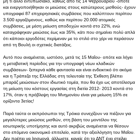
μη τι άλλο εντυπωσιακό, καθώς από τις 14 Φεβρουαρίου -οπότε
και ενεργοποιήθηκαν οι μειώσεις στους κατώτερους μισθούς- έχουν
υπογραφεί 87 επιχειρησιακές συμβάσεις που καλύπτουν περίπου
3.500 εργαζόμενους, καθώς και περίπου 20.000 ατομικές
συμβάσεις, με μέση μείωση αποδοχών κοντά στο 22%, ενώ
καταγράφηκαν μειώσεις έως και 35%, κάτι που σημαίνει πολύ απλά
ότι κάποιοι εργοδότες περίμεναν με το στιλό στο χέρι να περάσουν
από τη Βουλή οι σχετικές διατάξεις.
Αυτό που αναμένεται, ωστόσο, μετά τις 15 Μαΐου- οπότε και λήγει
η μεταβατική περίοδος για την υπογραφή νέων κλαδικών
συμβάσεων- ξεπερνά κάθε φαντασία και είναι ενδεικτικό ότι ακόμα
και η Τράπεζα της Ελλάδας στη τελευταία της Έκθεση βλέπει
μπαράζ μειώσεων στον ιδιωτικό τομέα, που θα έχει ως αποτέλεσμα
τη μείωση του κόστους εργασίας στη διετία 2012- 2013 κοντά στο
17%, όταν η πρόβλεψη του Μνημονίου είναι για μείωση 15% σε
ορίζοντα 3ετίας!
Παρά ταύτα οι εκπρόσωποι της Τρόικα συνεχίζουν να πιέζουν για
μεγαλύτερες μειώσεις μισθών, στη βάση του μοντέλου της
εσωτερικής υποτίμησης και αυτό ακριβώς αναμένεται να θέσουν
στο επόμενο οικονομικό επιτελείο, κατά την αξιολόγηση του Μαΐου.
Δεν πρέπει να λησμονά, άλλωστε, κανείς ότι το ΔΝΤ έχει στείλει