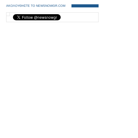
ΑΚΟΛΟΥΘΗΣΤΕ ΤΟ NEWSNOWGR.COM