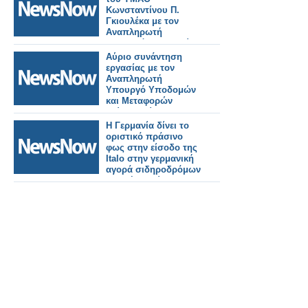
Κωνσταντίνου Π.
Γκιουλέκα με τον
Αναπληρωτή
Υπουργό Υποδομών
και Μεταφορών
Αύριο συνάντηση
Γιώργο Κώτσηρα.
εργασίας με τον
Αναπληρωτή
Υπουργό Υποδομών
και Μεταφορών
Γιώργο Κώτσηρα θα
έχει ο Κωνσταντίνος
Η Γερμανία δίνει το
Γκιουλέκας.
οριστικό πράσινο
φως στην είσοδο της
Italo στην γερμανική
αγορά σιδηροδρόμων
υψηλής ταχύτητας.