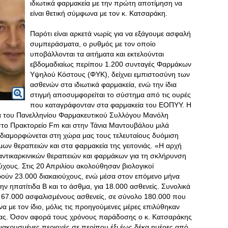
ιδιωτικά φαρμακεία με την πρώτη αποτίμηση να
είναι θετική σύμφωνα με τον κ. Κατσαράκη.
Παρότι είναι αρκετά νωρίς για να εξάγουμε ασφαλή
συμπεράσματα, ο ρυθμός με τον οποίο
υποβάλλονται τα αιτήματα και εκτελούνται
εβδομαδιαίως περίπου 1.200 συνταγές Φαρμάκων
Υψηλού Κόστους (ΦΥΚ), δείχνει εμπιστοσύνη των
ασθενών στα ιδιωτικά φαρμακεία, ενώ την ίδια
στιγμή αποσυμφορείται το σύστημα από τις ουρές
που καταγράφονταν στα φαρμακεία του ΕΟΠΥΥ. Η
έα του Πανελληνίου Φαρμακευτικού Συλλόγου Μανόλη
στο Πρακτορείο Fm και στην Τάνια Μαντουβάλου μιλά
 διαμορφώνεται στη χώρα μας τους τελευταίους δυόμιση
μων θεραπειών και στα φαρμακεία της γειτονιάς. «Η αρχή
η αντικαρκινικών θεραπειών και φαρμάκων για τη σκλήρυνση
ύχους
. Στις 20 Απριλίου ακολούθησαν βιολογικοί
ούν 23.000 διακαιούχους, ενώ μέσα στον επόμενο μήνα
ην ηπατίτιδα Β και το άσθμα, για 18.000 ασθενείς. Συνολικά
 67.000 ασφαλισμένους ασθενείς, σε σύνολο 180.000 που
με τον ίδιο, μόλις τις προηγούμενες μέρες επιλύθηκαν
μας. Όσον αφορά τους χρόνους παράδοσης ο κ. Κατσαράκης
μακρυσμένες περιοχές σε περίπου έξι έως δέκα ημέρες από