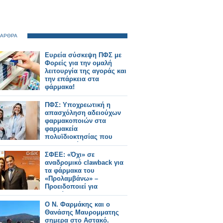
 ΑΡΘΡΑ
Ευρεία σύσκεψη ΠΦΣ με
Φορείς για την ομαλή
λειτουργία της αγοράς και
την επάρκεια στα
φάρμακα!
ΠΦΣ: Υποχρεωτική η
απασχόληση αδειούχων
φαρμακοποιών στα
φαρμακεία
πολυϊδιοκτησίας που
λειτουργούν με
διευρυμένο ωράριο
ΣΦΕΕ: «Όχι» σε
αναδρομικό clawback για
τα φάρμακα του
«Προλαμβάνω» –
Προειδοποιεί για
«επικίνδυνο
προηγούμενο»
Ο Ν. Φαρμάκης και ο
Θανάσης Μαυρομματης
σημερα στο Αστακό.