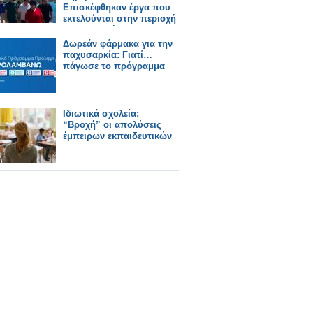
Επισκέφθηκαν έργα που
εκτελούνται στην περιοχή
και συναντήθηκαν με
φορείς και πολίτες (φωτο-
Δωρεάν φάρμακα για την
βιντεο)
παχυσαρκία: Γιατί…
πάγωσε το πρόγραμμα
Ιδιωτικά σχολεία:
“Βροχή” οι απολύσεις
έμπειρων εκπαιδευτικών