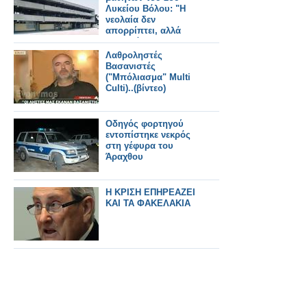
Λυκείου Βόλου: "Η
νεολαία δεν
απορρίπτει, αλλά
αναζητά"
Λαθροληστές
Βασανιστές
("Μπόλιασμα" Multi
Culti)..(βίντεο)
Οδηγός φορτηγού
εντοπίστηκε νεκρός
στη γέφυρα του
Άραχθου
Η ΚΡΙΣΗ ΕΠΗΡΕΑΖΕΙ
ΚΑΙ ΤΑ ΦΑΚΕΛΑΚΙΑ