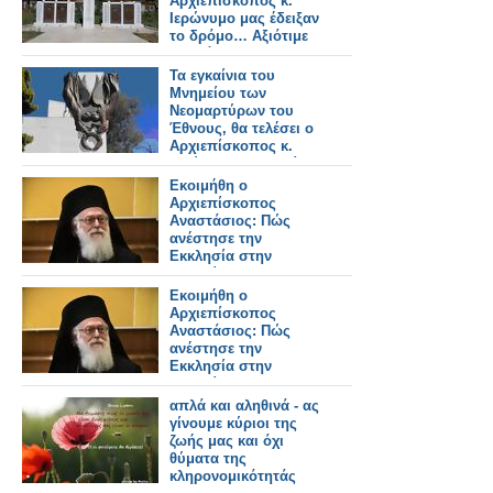
Αρχιεπίσκοπος κ.
Ιερώνυμο μας έδειξαν
το δρόμο… Αξιότιμε
κ. Πρόεδρε της
Ελληνικής
Τα εγκαίνια του
Δημοκρατίας, ο λόγος
Μνημείου των
τώρα σε Εσάς…
Νεομαρτύρων του
Έθνους, θα τελέσει ο
Αρχιεπίσκοπος κ.
Ιερώνυμος την Τρίτη
7 Οκτωβρίου 2025,
Εκοιμήθη ο
στην Αθήνα.
Αρχιεπίσκοπος
Αναστάσιος: Πώς
ανέστησε την
Εκκλησία στην
Αλβανία, τι
κληρονομιά αφήνει
Εκοιμήθη ο
Αρχιεπίσκοπος
Αναστάσιος: Πώς
ανέστησε την
Εκκλησία στην
Αλβανία, τι
κληρονομιά αφήνει
απλά και αληθινά - ας
γίνουμε κύριοι της
ζωής μας και όχι
θύματα της
κληρονομικότητάς