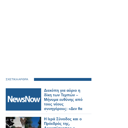
ΣΧΕΤΙΚΑ ΑΡΘΡΑ
Διεκόπη για αύριο η
δίκη των Τεμπών –
Μήνυμα ευθύνης από
τους νέους
συνηγόρους: «Δεν θα
γίνουμε αιτία
καθυστέρησης της
Η Ιερά Σύνοδος και ο
δίκης»
Πρόεδρός της,