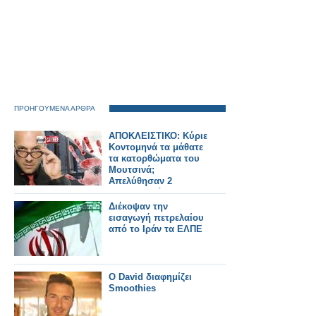
ΠΡΟΗΓΟΥΜΕΝΑ ΑΡΘΡΑ
ΑΠΟΚΛΕΙΣΤΙΚΟ: Κύριε
Κοντομηνά τα μάθατε
τα κατορθώματα του
Μουτσινά;
Απελύθησαν 2
δημοσιογράφοι των
ειδήσεων, στον
Διέκοψαν την
Alpha!
εισαγωγή πετρελαίου
από το Ιράν τα ΕΛΠΕ
O David διαφημίζει
Smoothies