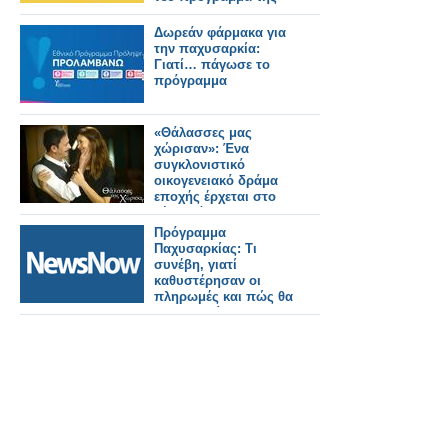
ΕΡΤ
Δωρεάν φάρμακα για
την παχυσαρκία:
Γιατί… πάγωσε το
πρόγραμμα
«Θάλασσες μας
χώρισαν»: Ένα
συγκλονιστικό
οικογενειακό δράμα
εποχής έρχεται στο
νέο πρόγραμμα της
ΕΡΤ
Πρόγραμμα
Παχυσαρκίας: Τι
συνέβη, γιατί
καθυστέρησαν οι
πληρωμές και πώς θα
συνεχιστεί