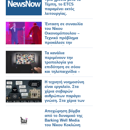
Τέμπη, το ETCS
παραμένει εκτός
λειτουργίας.
Ένταση σε συναυλία
του Νίκου
Οικονομόπουλου –
Τεχνικό πρόβλημα
προκάλεσε την
αντίδρασή του
Τα κανάλια
περιμένουν την
τροπολογία για
επιδότηση σε σόου
και τηλεπαιχνίδια –
Κρίσιμες αποφάσεις
για τη νέα σεζόν
Η τεχνητή νοημοσύνη
είναι εργαλείο. Στα
χέρια σοβαρών
ανθρώπων παράγει
γνώση. Στα χέρια των
ασόβαρων, παράγει
απλώς γυαλισμένη
Αποχώρηση βόμβα
ανοησία.
από το δυναμικό της
Barking Well Media
του Νίκου Κοκλώνη