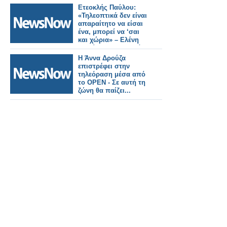
Ετεοκλής Παύλου:
«Τηλεοπτικά δεν είναι
απαραίτητο να είσαι
ένα, μπορεί να ‘σαι
και χώρια» – Ελένη
Χατζίδου: «Έτσι, κάθε
μέρα να το λέμε μπας
Η Άννα Δρούζα
και..»
επιστρέφει στην
τηλεόραση μέσα από
το OPEN - Σε αυτή τη
ζώνη θα παίζει...