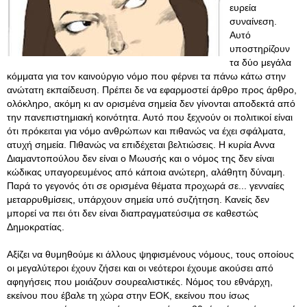
ευρεία
συναίνεση.
Αυτό
υποστηρίζουν
τα δύο μεγάλα
κόμματα για τον καινούργιο νόμο που φέρνει τα πάνω κάτω στην
ανώτατη εκπαίδευση. Πρέπει δε να εφαρμοστεί άρθρο προς άρθρο,
ολόκληρο, ακόμη κι αν ορισμένα σημεία δεν γίνονται αποδεκτά από
την πανεπιστημιακή κοινότητα. Αυτό που ξεχνούν οι πολιτικοί είναι
ότι πρόκειται για νόμο ανθρώπων και πιθανώς να έχει σφάλματα,
ατυχή σημεία. Πιθανώς να επιδέχεται βελτιώσεις. Η κυρία Αννα
Διαμαντοπούλου δεν είναι ο Μωυσής και ο νόμος της δεν είναι
κώδικας υπαγορευμένος από κάποια ανώτερη, αλάθητη δύναμη.
Παρά το γεγονός ότι σε ορισμένα θέματα προχωρά σε... γενναίες
μεταρρυθμίσεις, υπάρχουν σημεία υπό συζήτηση. Κανείς δεν
μπορεί να πει ότι δεν είναι διαπραγματεύσιμα σε καθεστώς
Δημοκρατίας.
Αξίζει να θυμηθούμε κι άλλους ψηφισμένους νόμους, τους οποίους
οι μεγαλύτεροι έχουν ζήσει και οι νεότεροι έχουμε ακούσει από
αφηγήσεις που μοιάζουν σουρεαλιστικές
. Νόμος του εθνάρχη,
εκείνου που έβαλε τη χώρα στην ΕΟΚ, εκείνου που ίσως