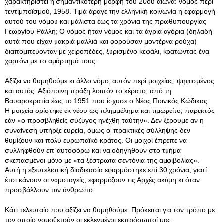
χαρακτηριστεί η σημαντικότερη μορφή του 20ού αιώνα: νόμος περί
τεντιμποϊσμού, 1958. Τιμά άραγε την ελληνική κοινωνία η εφαρμογή
αυτού του νόμου και μάλιστα έως τα χρόνια της πρωθυπουργίας
Γεωργίου Ράλλη; Ο νόμος ήταν νόμος και τα άγρια αγόρια (δηλαδή
αυτά που είχαν μακριά μαλλιά και φορούσαν μοντέρνα ρούχα)
διαπομπεύονταν με χειροπέδες, ξυρισμένο κεφάλι, κρατώντας ένα
χαρτόνι με το αμάρτημά τους.
Αξίζει να θυμηθούμε κι άλλο νόμο, αυτόν περί μοιχείας, ψηφισμένος
και αυτός. Αξιόποινη πράξη λοιπόν το κέρατο, από τη
Βαυαροκρατία έως το 1951 που ίσχυσε ο Νέος Ποινικός Κώδικας.
Η μοιχεία ορίστηκε εκ νέου ως πλημμέλημα και τιμωρείτο, παρεκτός
εάν «ο προσβληθείς σύζυγος ηνέχθη ταύτην». Δεν ξέρουμε αν η
συναίνεση υπήρξε ευρεία, όμως οι πρακτικές σύλληψης δεν
θυμίζουν και πολύ ευρωπαϊκό κράτος. Οι μοιχοί έπρεπε να
συλληφθούν επ’ αυτοφόρω και να οδηγηθούν στο τμήμα
σκεπασμένοι μόνο με «τα ξέστρωτα σεντόνια της αμφιβολίας».
Αυτή η εξευτελιστική διαδικασία εφαρμόστηκε επί 30 χρόνια, γιατί
έτσι κάνουν οι νομοταγείς, εφαρμόζουν τις Αρχές ακόμη κι όταν
προσβάλλουν τον άνθρωπο.
Κάτι τελευταίο που αξίζει να θυμηθούμε. Πρόκειται για τον τρόπο με
τον οποίο νομοθετούν οι εκλεγμένοι εκπρόσωποί μας.