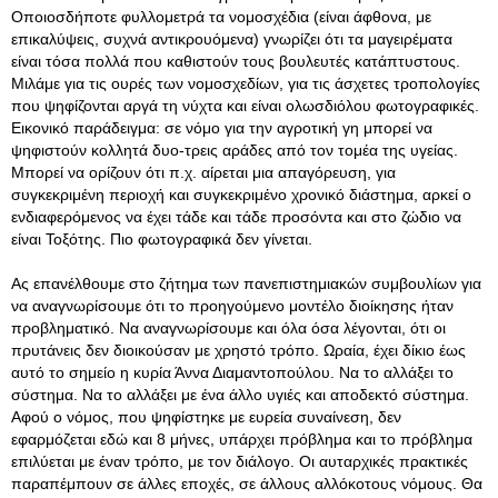
Οποιοσδήποτε φυλλομετρά τα νομοσχέδια (είναι άφθονα, με
επικαλύψεις, συχνά αντικρουόμενα) γνωρίζει ότι τα μαγειρέματα
είναι τόσα πολλά που καθιστούν τους βουλευτές κατάπτυστους.
Μιλάμε για τις ουρές των νομοσχεδίων, για τις άσχετες τροπολογίες
που ψηφίζονται αργά τη νύχτα και είναι ολωσδιόλου φωτογραφικές.
Εικονικό παράδειγμα: σε νόμο για την αγροτική γη μπορεί να
ψηφιστούν κολλητά δυο-τρεις αράδες από τον τομέα της υγείας.
Μπορεί να ορίζουν ότι π.χ. αίρεται μια απαγόρευση, για
συγκεκριμένη περιοχή και συγκεκριμένο χρονικό διάστημα, αρκεί ο
ενδιαφερόμενος να έχει τάδε και τάδε προσόντα και στο ζώδιο να
είναι Τοξότης. Πιο φωτογραφικά δεν γίνεται.
Ας επανέλθουμε στο ζήτημα των πανεπιστημιακών συμβουλίων για
να αναγνωρίσουμε ότι το προηγούμενο μοντέλο διοίκησης ήταν
προβληματικό. Να αναγνωρίσουμε και όλα όσα λέγονται, ότι οι
πρυτάνεις δεν διοικούσαν με χρηστό τρόπο. Ωραία, έχει δίκιο έως
αυτό το σημείο η κυρία Άννα Διαμαντοπούλου. Να το αλλάξει το
σύστημα. Να το αλλάξει με ένα άλλο υγιές και αποδεκτό σύστημα.
Αφού ο νόμος, που ψηφίστηκε με ευρεία συναίνεση, δεν
εφαρμόζεται εδώ και 8 μήνες, υπάρχει πρόβλημα και το πρόβλημα
επιλύεται με έναν τρόπο, με τον διάλογο. Οι αυταρχικές πρακτικές
παραπέμπουν σε άλλες εποχές, σε άλλους αλλόκοτους νόμους. Θα