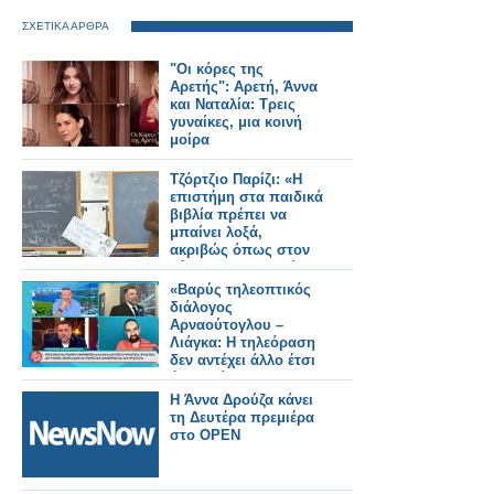
ΣΧΕΤΙΚΑ ΑΡΘΡΑ
"Οι κόρες της
Αρετής": Αρετή, Άννα
και Ναταλία: Τρεις
γυναίκες, μια κοινή
μοίρα
Τζόρτζιο Παρίζι: «Η
επιστήμη στα παιδικά
βιβλία πρέπει να
μπαίνει λοξά,
ακριβώς όπως στον
κόσμο των παιδιών»
«Βαρύς τηλεοπτικός
διάλογος
Αρναούτογλου –
Λιάγκα: Η τηλεόραση
δεν αντέχει άλλο έτσι
όπως είναι
Η Άννα Δρούζα κάνει
τη Δευτέρα πρεμιέρα
στο OPEN