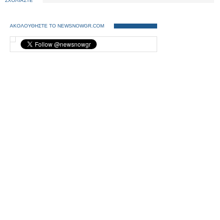
ΣΧΟΛΙΑΣΤΕ
ΑΚΟΛΟΥΘΗΣΤΕ ΤΟ NEWSNOWGR.COM